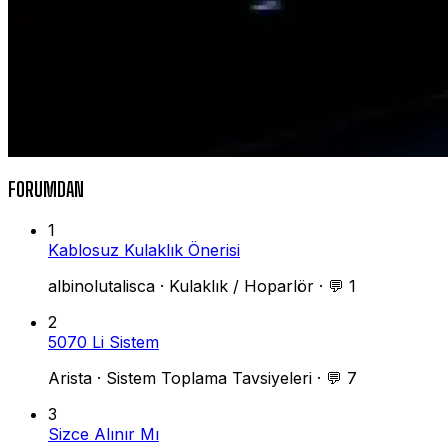
FORUMDAN
1
Kablosuz Kulaklık Önerisi
albinolutalisca
·
Kulaklık / Hoparlör
·
💬 1
2
5070 Li Sistem
Arista
·
Sistem Toplama Tavsiyeleri
·
💬 7
3
Sizce Alınır Mı