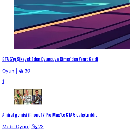
GTA 6'yı Şikayet Eden Oyuncuya Cimer'den Yanıt Geldi
Oyun
|
🚀 30
1
Amiral gemisi iPhone 17 Pro Max'te GTA 5 çalıştırıldı!
Mobil Oyun
|
🚀 23