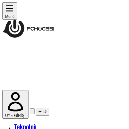
Menü
☀️
🌙
ÜYE GİRİŞİ
Teknoloji