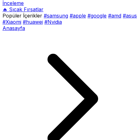
İnceleme
🔥 Sıcak Fırsatlar
Popüler İçerikler
#samsung
#apple
#google
#amd
#asus
#Xiaomi
#huawei
#Nvidia
Anasayfa