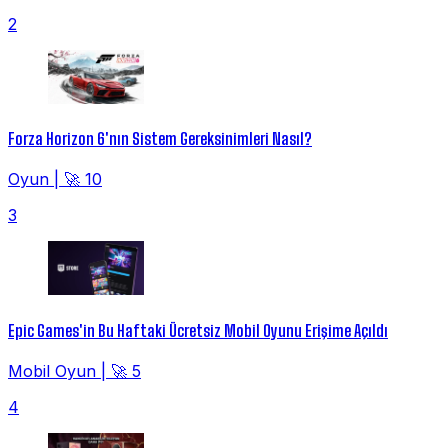
2
Forza Horizon 6'nın Sistem Gereksinimleri Nasıl?
Oyun
|
🚀 10
3
Epic Games'in Bu Haftaki Ücretsiz Mobil Oyunu Erişime Açıldı
Mobil Oyun
|
🚀 5
4