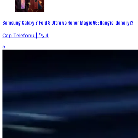
Samsung Galaxy Z Fold 8 Ultra vs Honor Magic V6: Hangisi daha iyi?
Cep Telefonu
|
🚀 4
5