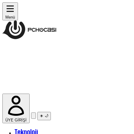
Menü
☀️
🌙
ÜYE GİRİŞİ
Teknoloji