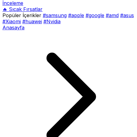
İnceleme
🔥 Sıcak Fırsatlar
Popüler İçerikler
#samsung
#apple
#google
#amd
#asus
#Xiaomi
#huawei
#Nvidia
Anasayfa