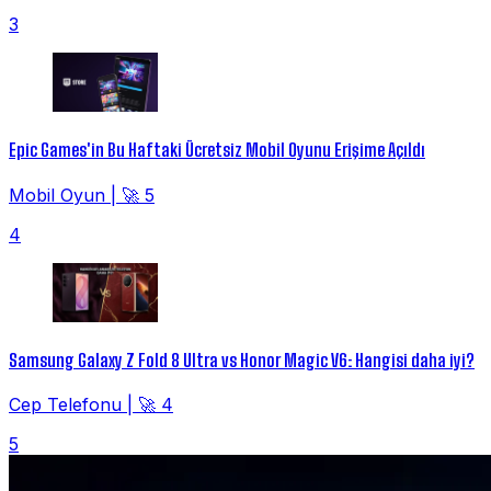
3
Epic Games'in Bu Haftaki Ücretsiz Mobil Oyunu Erişime Açıldı
Mobil Oyun
|
🚀 5
4
Samsung Galaxy Z Fold 8 Ultra vs Honor Magic V6: Hangisi daha iyi?
Cep Telefonu
|
🚀 4
5