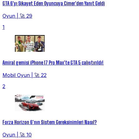
GTA 6'yı Şikayet Eden Oyuncuya Cimer'den Yanıt Geldi
Oyun
|
🚀 29
1
Amiral gemisi iPhone 17 Pro Max'te GTA 5 çalıştırıldı!
Mobil Oyun
|
🚀 22
2
Forza Horizon 6'nın Sistem Gereksinimleri Nasıl?
Oyun
|
🚀 10