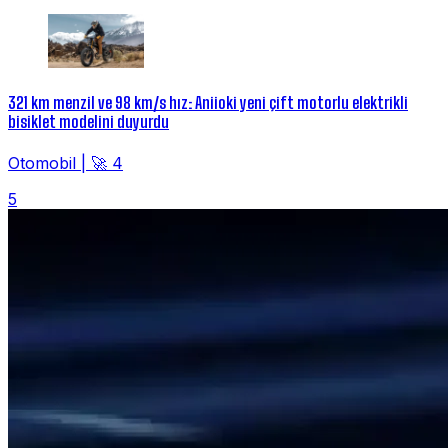
321 km menzil ve 98 km/s hız: Aniioki yeni çift motorlu elektrikli
bisiklet modelini duyurdu
Otomobil
|
🚀 4
5