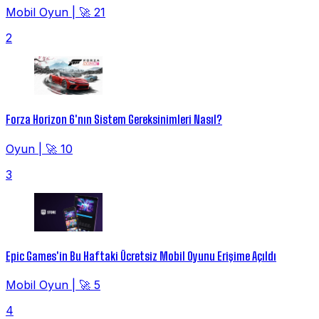
Mobil Oyun
|
🚀 21
2
Forza Horizon 6'nın Sistem Gereksinimleri Nasıl?
Oyun
|
🚀 10
3
Epic Games'in Bu Haftaki Ücretsiz Mobil Oyunu Erişime Açıldı
Mobil Oyun
|
🚀 5
4