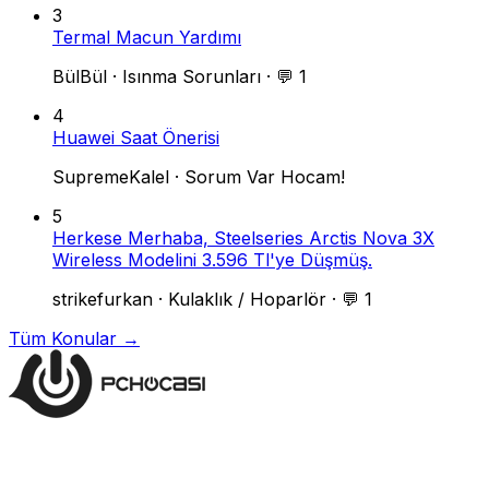
3
Termal Macun Yardımı
BülBül
·
Isınma Sorunları
·
💬 1
4
Huawei Saat Önerisi
SupremeKalel
·
Sorum Var Hocam!
5
Herkese Merhaba, Steelseries Arctis Nova 3X
Wireless Modelini 3.596 Tl'ye Düşmüş.
strikefurkan
·
Kulaklık / Hoparlör
·
💬 1
Tüm Konular →