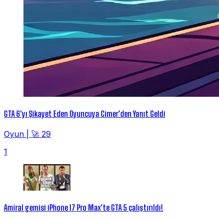
GTA 6'yı Şikayet Eden Oyuncuya Cimer'den Yanıt Geldi
Oyun
|
🚀 29
1
Amiral gemisi iPhone 17 Pro Max'te GTA 5 çalıştırıldı!