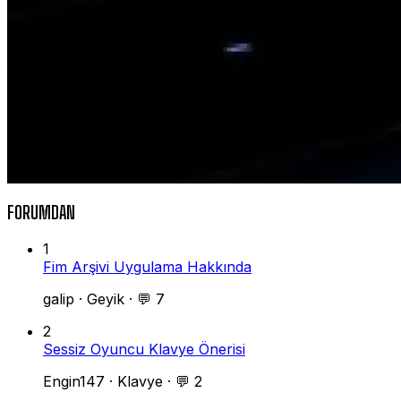
FORUMDAN
1
Fim Arşivi Uygulama Hakkında
galip
·
Geyik
·
💬 7
2
Sessiz Oyuncu Klavye Önerisi
Engin147
·
Klavye
·
💬 2