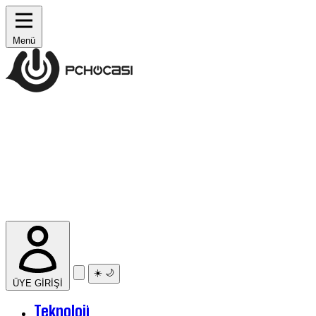
Menü
☀️
🌙
ÜYE GİRİŞİ
Teknoloji