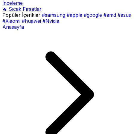
İnceleme
🔥 Sıcak Fırsatlar
Popüler İçerikler
#samsung
#apple
#google
#amd
#asus
#Xiaomi
#huawei
#Nvidia
Anasayfa