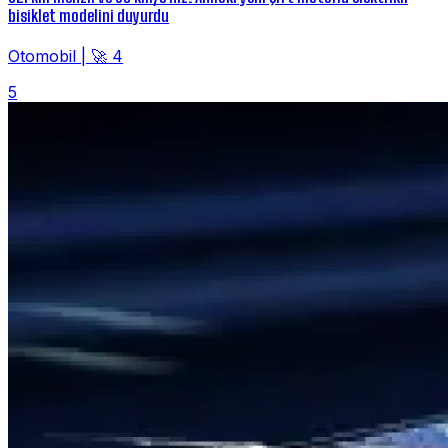
bisiklet modelini duyurdu
Otomobil
|
🚀 4
5