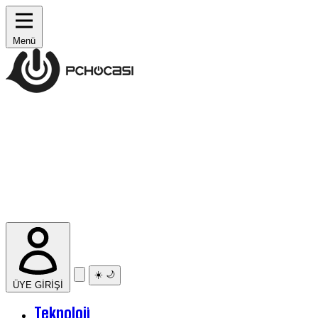
Menü
☀️
🌙
ÜYE GİRİŞİ
Teknoloji