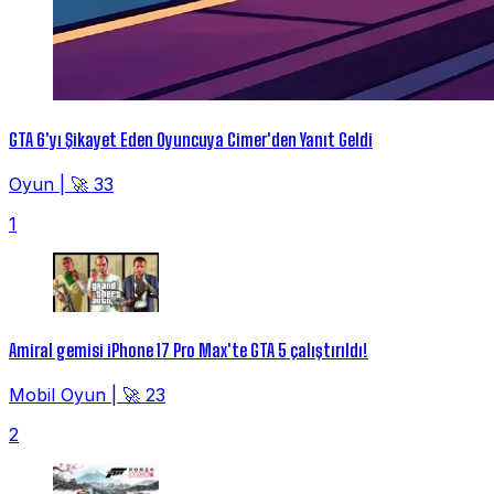
GTA 6'yı Şikayet Eden Oyuncuya Cimer'den Yanıt Geldi
Oyun
|
🚀 33
1
Amiral gemisi iPhone 17 Pro Max'te GTA 5 çalıştırıldı!
Mobil Oyun
|
🚀 23
2