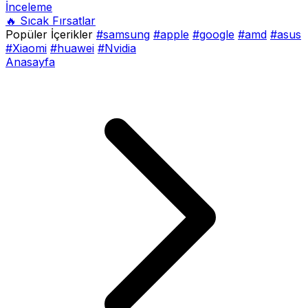
İnceleme
🔥 Sıcak Fırsatlar
Popüler İçerikler
#samsung
#apple
#google
#amd
#asus
#Xiaomi
#huawei
#Nvidia
Anasayfa