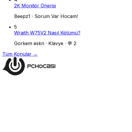
2K Monitör Önerisi
Beepz1
·
Sorum Var Hocam!
5
Wraith W75V2 Nasıl Kötümü?
Gorkem eskn
·
Klavye
·
💬 2
Tüm Konular →