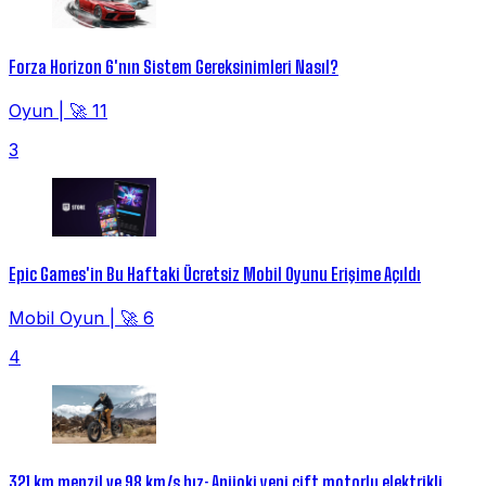
Forza Horizon 6'nın Sistem Gereksinimleri Nasıl?
Oyun
|
🚀 11
3
Epic Games'in Bu Haftaki Ücretsiz Mobil Oyunu Erişime Açıldı
Mobil Oyun
|
🚀 6
4
321 km menzil ve 98 km/s hız: Aniioki yeni çift motorlu elektrikli