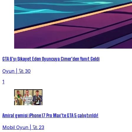
GTA 6'yı Şikayet Eden Oyuncuya Cimer'den Yanıt Geldi
Oyun
|
🚀 30
1
Amiral gemisi iPhone 17 Pro Max'te GTA 5 çalıştırıldı!
Mobil Oyun
|
🚀 23