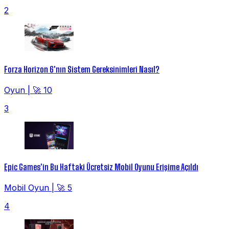
2
Forza Horizon 6'nın Sistem Gereksinimleri Nasıl?
Oyun
|
🚀 10
3
Epic Games'in Bu Haftaki Ücretsiz Mobil Oyunu Erişime Açıldı
Mobil Oyun
|
🚀 5
4