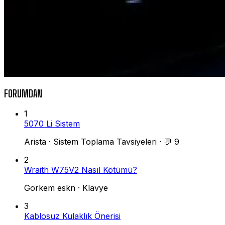
FORUMDAN
1
5070 Li Sistem
Arista
·
Sistem Toplama Tavsiyeleri
·
💬 9
2
Wraith W75V2 Nasıl Kötümü?
Gorkem eskn
·
Klavye
3
Kablosuz Kulaklık Önerisi