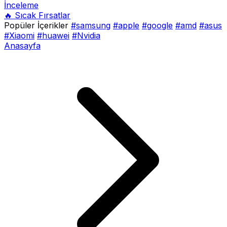
İnceleme
🔥 Sıcak Fırsatlar
Popüler İçerikler
#samsung
#apple
#google
#amd
#asus
#Xiaomi
#huawei
#Nvidia
Anasayfa