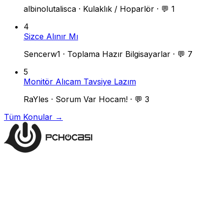
albinolutalisca
·
Kulaklık / Hoparlör
·
💬 1
4
Sizce Alınır Mı
Sencerw1
·
Toplama Hazır Bilgisayarlar
·
💬 7
5
Monitör Alıcam Tavsiye Lazım
RaYles
·
Sorum Var Hocam!
·
💬 3
Tüm Konular →