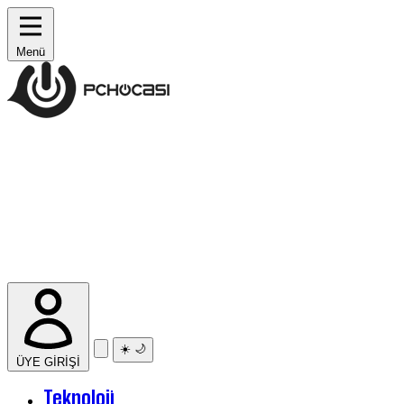
Menü
☀️
🌙
ÜYE GİRİŞİ
Teknoloji