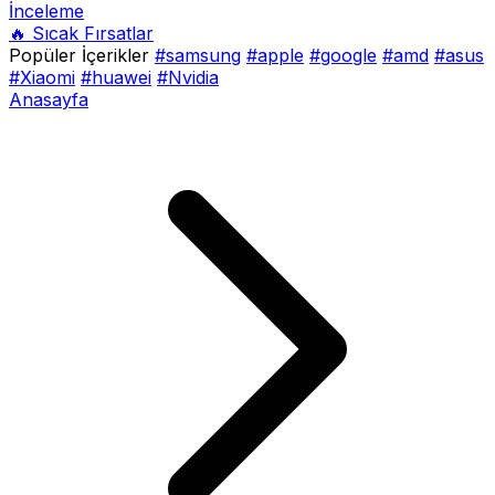
İnceleme
🔥 Sıcak Fırsatlar
Popüler İçerikler
#samsung
#apple
#google
#amd
#asus
#Xiaomi
#huawei
#Nvidia
Anasayfa