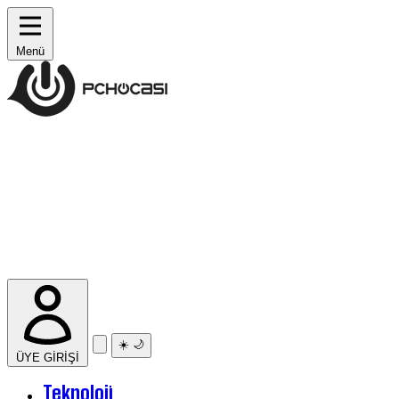
Menü
☀️
🌙
ÜYE GİRİŞİ
Teknoloji