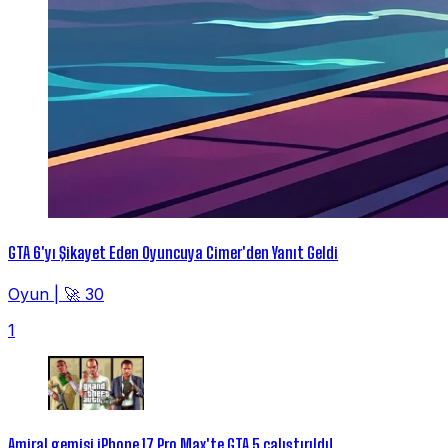
GTA 6'yı Şikayet Eden Oyuncuya Cimer'den Yanıt Geldi
Oyun
|
🚀 30
1
Amiral gemisi iPhone 17 Pro Max'te GTA 5 çalıştırıldı!