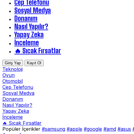
Cep Telefonu
Sosyal Medya
Donanım
Nasıl Yapılır?
Yapay Zeka
İnceleme
🔥 Sıcak Fırsatlar
Giriş Yap
Kayıt Ol
Teknoloji
Oyun
Otomobil
Cep Telefonu
Sosyal Medya
Donanım
Nasıl Yapılır?
Yapay Zeka
İnceleme
🔥 Sıcak Fırsatlar
Popüler İçerikler
#samsung
#apple
#google
#amd
#asus