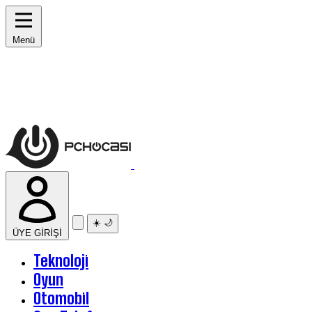
Menü
☀️
🌙
ÜYE GİRİŞİ
Teknoloji
Oyun
Otomobil