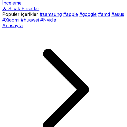
İnceleme
🔥 Sıcak Fırsatlar
Popüler İçerikler
#samsung
#apple
#google
#amd
#asus
#Xiaomi
#huawei
#Nvidia
Anasayfa