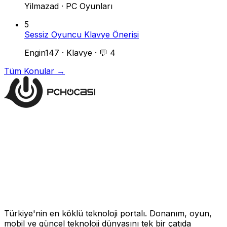
Yilmazad
·
PC Oyunları
5
Sessiz Oyuncu Klavye Önerisi
Engin147
·
Klavye
·
💬 4
Tüm Konular →
Türkiye'nin en köklü teknoloji portalı. Donanım, oyun,
mobil ve güncel teknoloji dünyasını tek bir çatıda