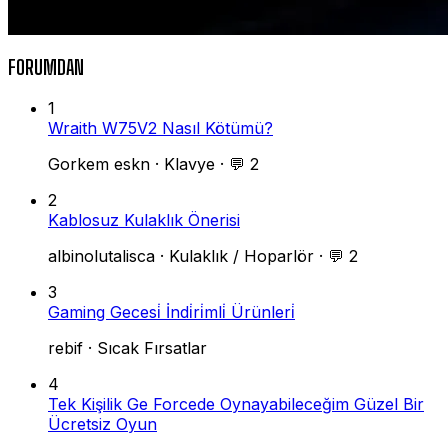
FORUMDAN
1
Wraith W75V2 Nasıl Kötümü?
Gorkem eskn
·
Klavye
·
💬 2
2
Kablosuz Kulaklık Önerisi
albinolutalisca
·
Kulaklık / Hoparlör
·
💬 2
3
Gaming Gecesi̇ İndi̇ri̇mli̇ Ürünleri̇
rebif
·
Sıcak Fırsatlar
4
Tek Kişilik Ge Forcede Oynayabileceğim Güzel Bir
Ücretsiz Oyun