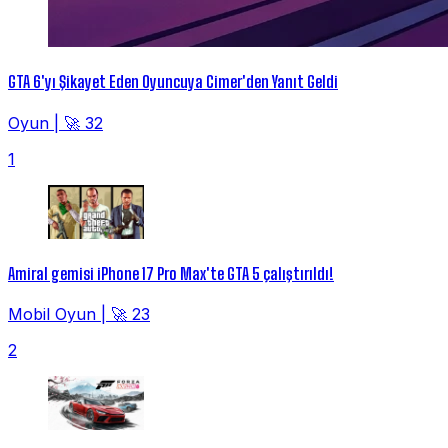
GTA 6'yı Şikayet Eden Oyuncuya Cimer'den Yanıt Geldi
Oyun
|
🚀 32
1
Amiral gemisi iPhone 17 Pro Max'te GTA 5 çalıştırıldı!
Mobil Oyun
|
🚀 23
2