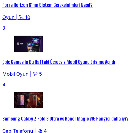
Forza Horizon 6'nın Sistem Gereksinimleri Nasıl?
Oyun
|
🚀 10
3
Epic Games'in Bu Haftaki Ücretsiz Mobil Oyunu Erişime Açıldı
Mobil Oyun
|
🚀 5
4
Samsung Galaxy Z Fold 8 Ultra vs Honor Magic V6: Hangisi daha iyi?
Cep Telefonu
|
🚀 4