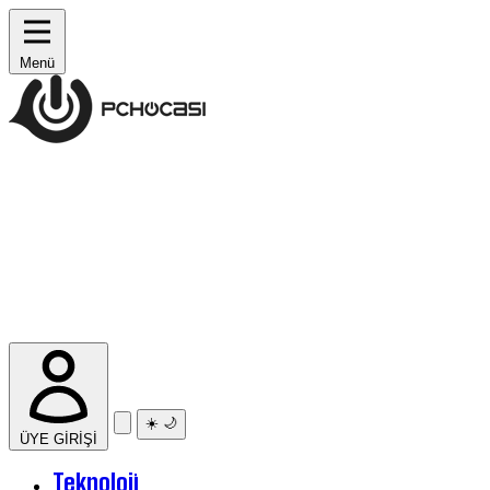
Menü
☀️
🌙
ÜYE GİRİŞİ
Teknoloji