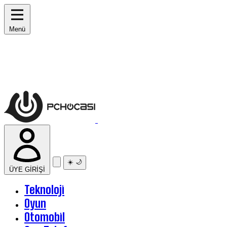
Menü
☀️
🌙
ÜYE GİRİŞİ
Teknoloji
Oyun
Otomobil