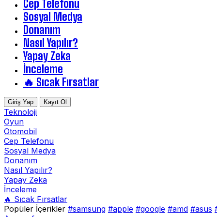
Cep Telefonu
Sosyal Medya
Donanım
Nasıl Yapılır?
Yapay Zeka
İnceleme
🔥 Sıcak Fırsatlar
Giriş Yap
Kayıt Ol
Teknoloji
Oyun
Otomobil
Cep Telefonu
Sosyal Medya
Donanım
Nasıl Yapılır?
Yapay Zeka
İnceleme
🔥 Sıcak Fırsatlar
Popüler İçerikler
#samsung
#apple
#google
#amd
#asus