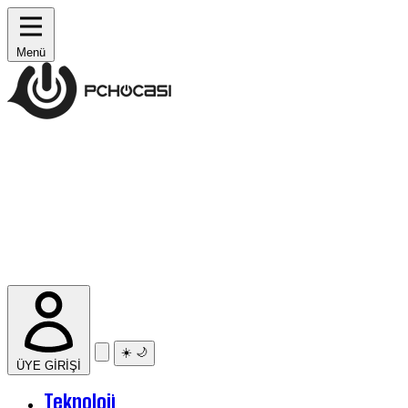
Menü
☀️
🌙
ÜYE GİRİŞİ
Teknoloji