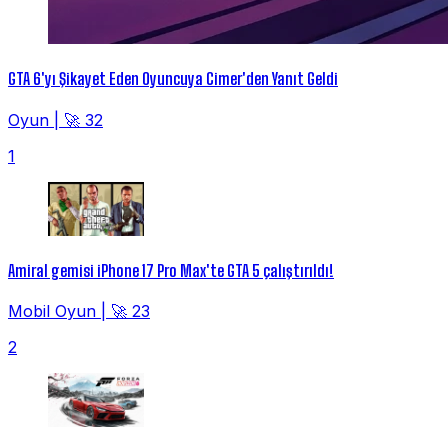
GTA 6'yı Şikayet Eden Oyuncuya Cimer'den Yanıt Geldi
Oyun
|
🚀 32
1
Amiral gemisi iPhone 17 Pro Max'te GTA 5 çalıştırıldı!
Mobil Oyun
|
🚀 23
2