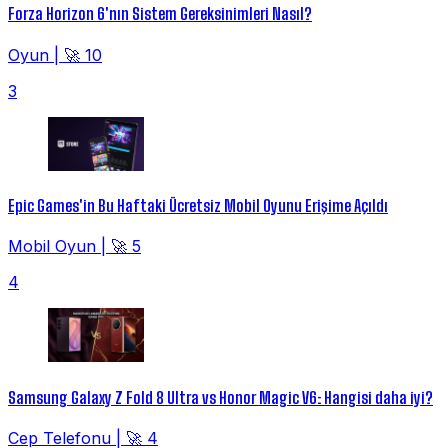
Forza Horizon 6'nın Sistem Gereksinimleri Nasıl?
Oyun
|
🚀 10
3
Epic Games'in Bu Haftaki Ücretsiz Mobil Oyunu Erişime Açıldı
Mobil Oyun
|
🚀 5
4
Samsung Galaxy Z Fold 8 Ultra vs Honor Magic V6: Hangisi daha iyi?
Cep Telefonu
|
🚀 4