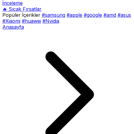
İnceleme
🔥 Sıcak Fırsatlar
Popüler İçerikler
#samsung
#apple
#google
#amd
#asus
#Xiaomi
#huawei
#Nvidia
Anasayfa