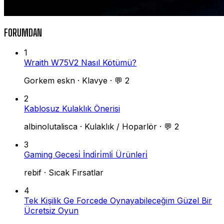
FORUMDAN
1
Wraith W75V2 Nasıl Kötümü?
Gorkem eskn
·
Klavye
·
💬 2
2
Kablosuz Kulaklık Önerisi
albinolutalisca
·
Kulaklık / Hoparlör
·
💬 2
3
Gaming Gecesi̇ İndi̇ri̇mli̇ Ürünleri̇
rebif
·
Sıcak Fırsatlar
4
Tek Kişilik Ge Forcede Oynayabileceğim Güzel Bir
Ücretsiz Oyun