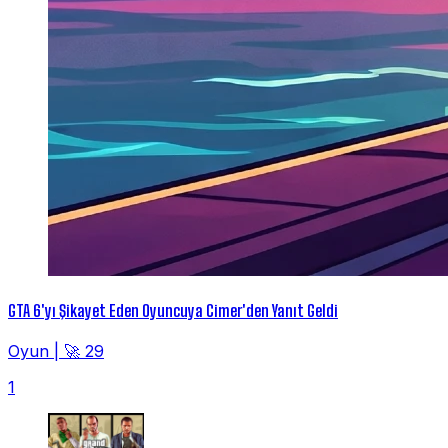
GTA 6'yı Şikayet Eden Oyuncuya Cimer'den Yanıt Geldi
Oyun
|
🚀 29
1