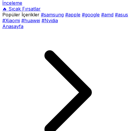
İnceleme
🔥 Sıcak Fırsatlar
Popüler İçerikler
#samsung
#apple
#google
#amd
#asus
#Xiaomi
#huawei
#Nvidia
Anasayfa