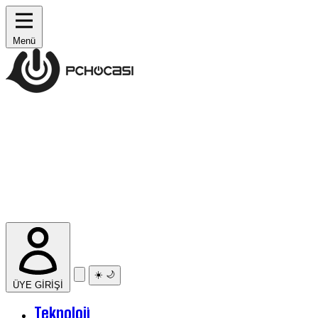
Menü
☀️
🌙
ÜYE GİRİŞİ
Teknoloji