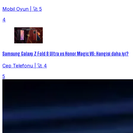
Mobil Oyun
|
🚀 5
4
Samsung Galaxy Z Fold 8 Ultra vs Honor Magic V6: Hangisi daha iyi?
Cep Telefonu
|
🚀 4
5