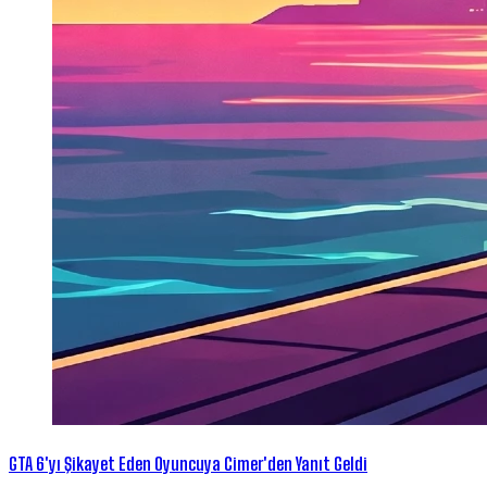
GTA 6'yı Şikayet Eden Oyuncuya Cimer'den Yanıt Geldi