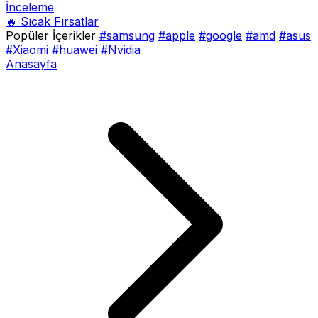
İnceleme
🔥 Sıcak Fırsatlar
Popüler İçerikler
#samsung
#apple
#google
#amd
#asus
#Xiaomi
#huawei
#Nvidia
Anasayfa