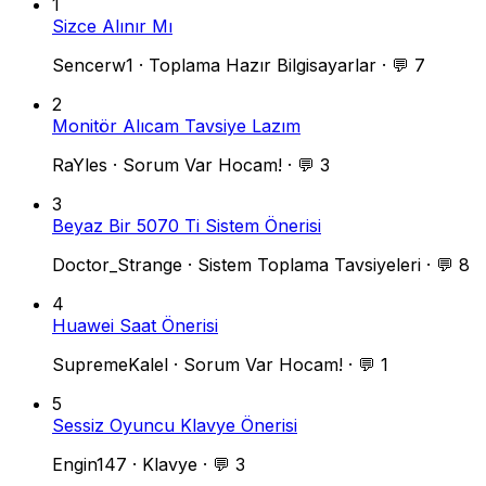
1
Sizce Alınır Mı
Sencerw1
·
Toplama Hazır Bilgisayarlar
·
💬 7
2
Monitör Alıcam Tavsiye Lazım
RaYles
·
Sorum Var Hocam!
·
💬 3
3
Beyaz Bir 5070 Ti Sistem Önerisi
Doctor_Strange
·
Sistem Toplama Tavsiyeleri
·
💬 8
4
Huawei Saat Önerisi
SupremeKalel
·
Sorum Var Hocam!
·
💬 1
5
Sessiz Oyuncu Klavye Önerisi
Engin147
·
Klavye
·
💬 3