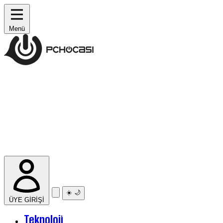
Menü
☀️
🌙
ÜYE GİRİŞİ
Teknoloji