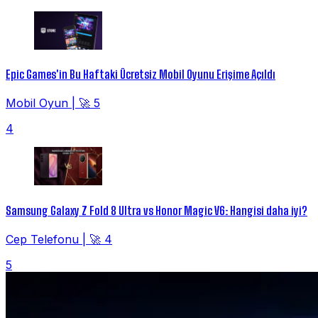
Epic Games'in Bu Haftaki Ücretsiz Mobil Oyunu Erişime Açıldı
Mobil Oyun
|
🚀 5
4
Samsung Galaxy Z Fold 8 Ultra vs Honor Magic V6: Hangisi daha iyi?
Cep Telefonu
|
🚀 4
5