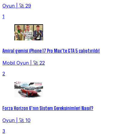
Oyun
|
🚀 29
1
Amiral gemisi iPhone 17 Pro Max'te GTA 5 çalıştırıldı!
Mobil Oyun
|
🚀 22
2
Forza Horizon 6'nın Sistem Gereksinimleri Nasıl?
Oyun
|
🚀 10
3