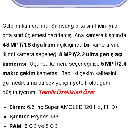
Gelelim kameralara. Samsung orta sınıf için iyi bir
orta sınıf üçlemesi hazırlamış. Ana kamera kısmında
48 MP f/1.8 diyafram
açıklığında bir kamera var.
İkinci kamera seçeneği
8 MP f/2.2 ultra geniş açı
kamerası
. Üçüncü kamera seçeneği ise
5 MP f/2.4
makro çekim
kamerası. Tabii ki çekim kalitesini
görmedik ama bu seviye için yeterli olduğunu
düşünüyorum.
Teknik Özellikleri Özet
Ekran:
6.6 inç Super AMOLED 120 Hz, FHD+
İşlemci:
Exynos 1380
RAM:
6 GB ve 8 GB