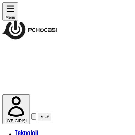
Menü
☀️
🌙
ÜYE GİRİŞİ
Teknoloji