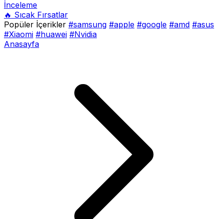
İnceleme
🔥 Sıcak Fırsatlar
Popüler İçerikler
#samsung
#apple
#google
#amd
#asus
#Xiaomi
#huawei
#Nvidia
Anasayfa