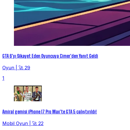
GTA 6'yı Şikayet Eden Oyuncuya Cimer'den Yanıt Geldi
Oyun
|
🚀 29
1
Amiral gemisi iPhone 17 Pro Max'te GTA 5 çalıştırıldı!
Mobil Oyun
|
🚀 22