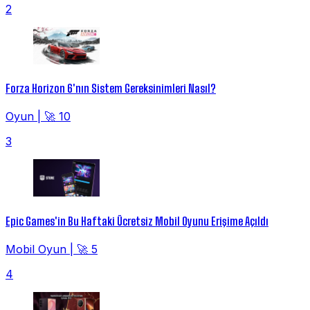
2
Forza Horizon 6'nın Sistem Gereksinimleri Nasıl?
Oyun
|
🚀 10
3
Epic Games'in Bu Haftaki Ücretsiz Mobil Oyunu Erişime Açıldı
Mobil Oyun
|
🚀 5
4