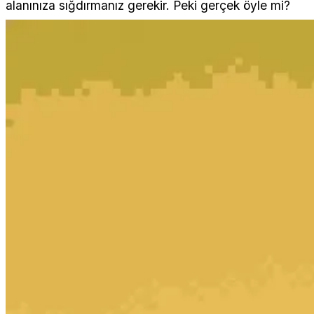
alanınıza sığdırmanız gerekir. Peki gerçek öyle mi?