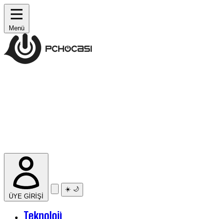
Menü
☀️
🌙
ÜYE GİRİŞİ
Teknoloji