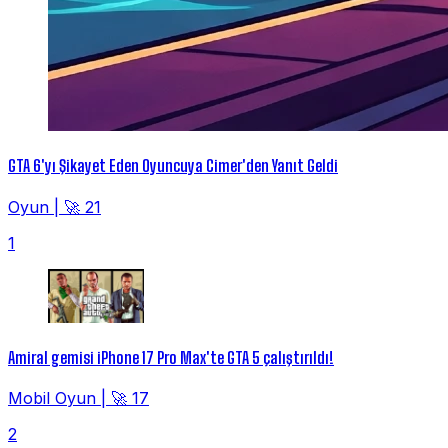
GTA 6'yı Şikayet Eden Oyuncuya Cimer'den Yanıt Geldi
Oyun
|
🚀 21
1
Amiral gemisi iPhone 17 Pro Max'te GTA 5 çalıştırıldı!
Mobil Oyun
|
🚀 17
2