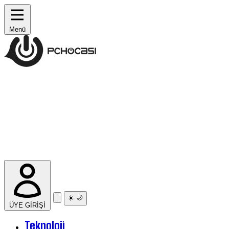
Menü
☀️
🌙
ÜYE GİRİŞİ
Teknoloji