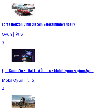
Forza Horizon 6'nın Sistem Gereksinimleri Nasıl?
Oyun
|
🚀 8
3
Epic Games'in Bu Haftaki Ücretsiz Mobil Oyunu Erişime Açıldı
Mobil Oyun
|
🚀 5
4