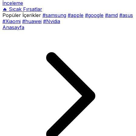
İnceleme
🔥 Sıcak Fırsatlar
Popüler İçerikler
#samsung
#apple
#google
#amd
#asus
#Xiaomi
#huawei
#Nvidia
Anasayfa