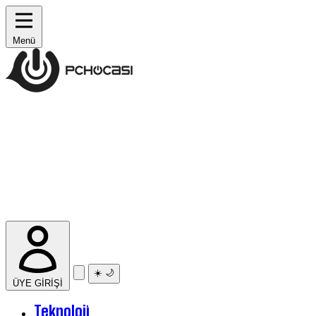
Menü
☀️
🌙
ÜYE GİRİŞİ
Teknoloji