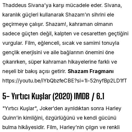
Thaddeus Sivana’ya karşı mücadele eder. Sivana,
karanlık güçleri kullanarak Shazam’ın sihrini ele
geçirmeye çalışır. Shazam!, kahraman olmanın
sadece güçten değil, kalpten ve cesaretten geçtiğini
vurgular. Film, eğlenceli, sıcak ve samimi tonuyla
gençlik enerjisini ve aile bağlarının önemini öne
çıkarırken, süper kahraman hikayelerine farklı ve
neşeli bir bakış açısı getirir.
Shazam Fragmanı
https://youtu.be/iYbQbzfeCBE?si=1l-52nyfBp2LD1fT
5- Yırtıcı Kuşlar (2020) IMDB / 6.1
"Yırtıcı Kuşlar", Joker’den ayrıldıktan sonra Harley
Quinn’in kimliğini, özgürlüğünü ve kendi gücünü
bulma hikâyesidir. Film, Harley’nin çılgın ve renkli