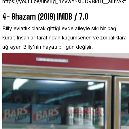
https://youtu.be/uhs8g_hYvwY?si=D9BktTt__aIu2Akt
4- Shazam (2019) IMDB / 7.0
Billy evlatlık olarak gittiği evde aileyle sıkı bir bağ
kurar. İnsanlar tarafından küçümsenen ve zorbalıklara
uğrayan Billy'nin hayatı bir gün değişir.