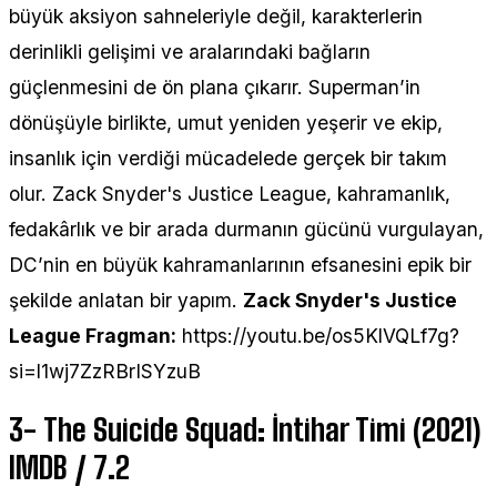
büyük aksiyon sahneleriyle değil, karakterlerin
derinlikli gelişimi ve aralarındaki bağların
güçlenmesini de ön plana çıkarır. Superman’in
dönüşüyle birlikte, umut yeniden yeşerir ve ekip,
insanlık için verdiği mücadelede gerçek bir takım
olur. Zack Snyder's Justice League, kahramanlık,
fedakârlık ve bir arada durmanın gücünü vurgulayan,
DC’nin en büyük kahramanlarının efsanesini epik bir
şekilde anlatan bir yapım.
Zack Snyder's Justice
League Fragman:
https://youtu.be/os5KlVQLf7g?
si=l1wj7ZzRBrISYzuB
3-
The Suicide Squad: İntihar Timi (2021)
IMDB / 7.2