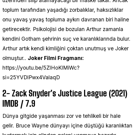
üzerinden silip atamayacağı bir maske takar. Ancak
toplum tarafından yaşadığı zorbalıklar, haksızlıklar
onu yavaş yavaş topluma aykırı davranan biri haline
getirecektir. Psikolojisi de bozulan Arthur zamanla
kendini Gotham şehrinin suç ve karanlıklarında bulur.
Arthur artık kendi kimliğini çoktan unutmuş ve Joker
olmuştur..
Joker Filmi Fragmanı:
https://youtu.be/5ZlHoKlMiWc?
si=25YVDlPwx4ValaqD
2-
Zack Snyder's Justice League (2021)
IMDB / 7.9
Dünya gitgide yaşanması zor ve tehlikeli bir hale
gelir. Bruce Wayne dünyayı içine düştüğü karanlıktan