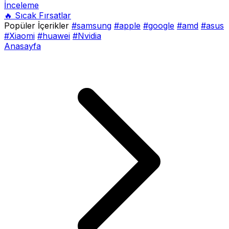
İnceleme
🔥 Sıcak Fırsatlar
Popüler İçerikler
#samsung
#apple
#google
#amd
#asus
#Xiaomi
#huawei
#Nvidia
Anasayfa