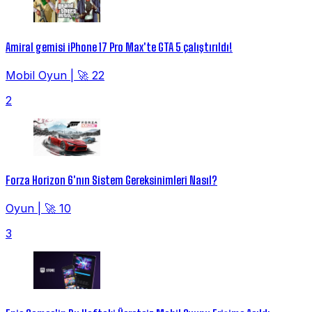
Amiral gemisi iPhone 17 Pro Max'te GTA 5 çalıştırıldı!
Mobil Oyun
|
🚀 22
2
Forza Horizon 6'nın Sistem Gereksinimleri Nasıl?
Oyun
|
🚀 10
3