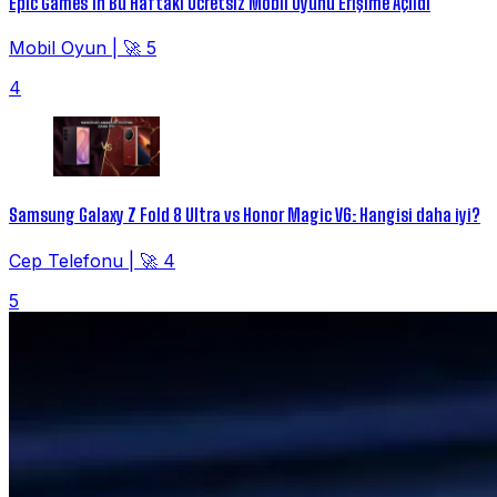
Epic Games'in Bu Haftaki Ücretsiz Mobil Oyunu Erişime Açıldı
Mobil Oyun
|
🚀 5
4
Samsung Galaxy Z Fold 8 Ultra vs Honor Magic V6: Hangisi daha iyi?
Cep Telefonu
|
🚀 4
5