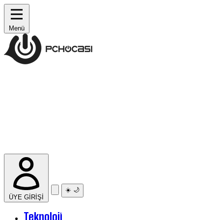
Menü
☀️
🌙
ÜYE GİRİŞİ
Teknoloji