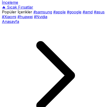
İnceleme
🔥 Sıcak Fırsatlar
Popüler İçerikler
#samsung
#apple
#google
#amd
#asus
#Xiaomi
#huawei
#Nvidia
Anasayfa