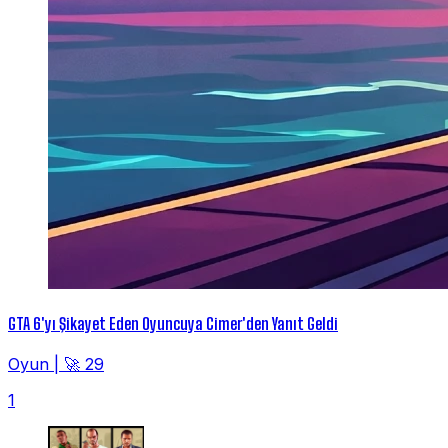
GTA 6'yı Şikayet Eden Oyuncuya Cimer'den Yanıt Geldi
Oyun
|
🚀 29
1