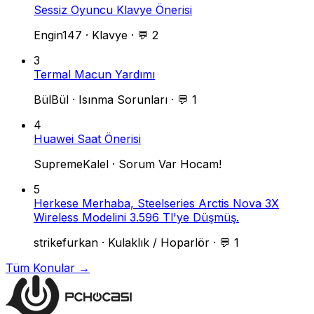
Sessiz Oyuncu Klavye Önerisi
Engin147
·
Klavye
·
💬 2
3
Termal Macun Yardımı
BülBül
·
Isınma Sorunları
·
💬 1
4
Huawei Saat Önerisi
SupremeKalel
·
Sorum Var Hocam!
5
Herkese Merhaba, Steelseries Arctis Nova 3X
Wireless Modelini 3.596 Tl'ye Düşmüş.
strikefurkan
·
Kulaklık / Hoparlör
·
💬 1
Tüm Konular →