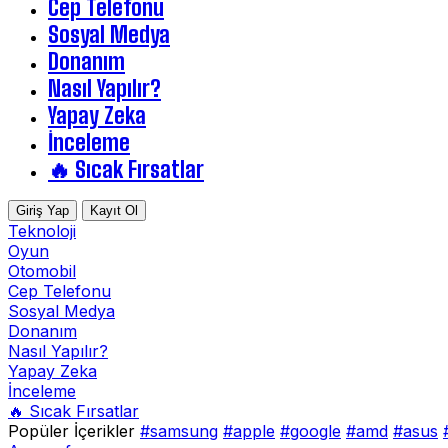
Cep Telefonu
Sosyal Medya
Donanım
Nasıl Yapılır?
Yapay Zeka
İnceleme
🔥 Sıcak Fırsatlar
Giriş Yap
Kayıt Ol
Teknoloji
Oyun
Otomobil
Cep Telefonu
Sosyal Medya
Donanım
Nasıl Yapılır?
Yapay Zeka
İnceleme
🔥 Sıcak Fırsatlar
Popüler İçerikler
#samsung
#apple
#google
#amd
#asus