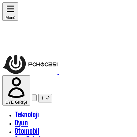
Menü
☀️
🌙
ÜYE GİRİŞİ
Teknoloji
Oyun
Otomobil