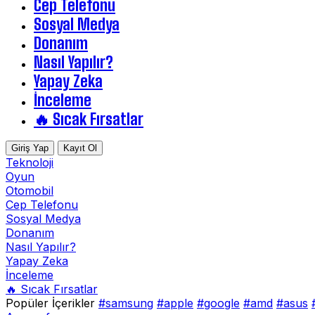
Cep Telefonu
Sosyal Medya
Donanım
Nasıl Yapılır?
Yapay Zeka
İnceleme
🔥 Sıcak Fırsatlar
Giriş Yap
Kayıt Ol
Teknoloji
Oyun
Otomobil
Cep Telefonu
Sosyal Medya
Donanım
Nasıl Yapılır?
Yapay Zeka
İnceleme
🔥 Sıcak Fırsatlar
Popüler İçerikler
#samsung
#apple
#google
#amd
#asus