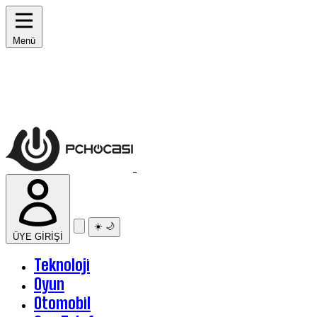
Menü
☀️
🌙
ÜYE GİRİŞİ
Teknoloji
Oyun
Otomobil