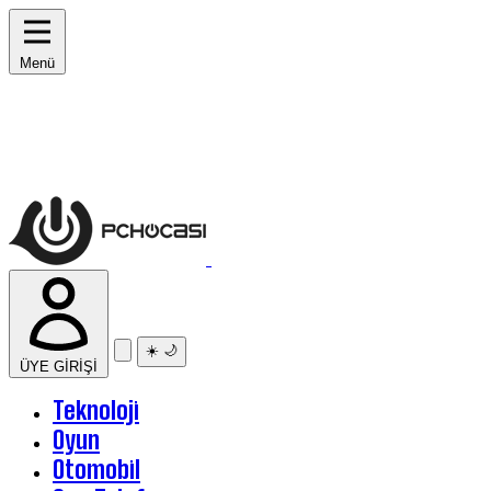
Menü
☀️
🌙
ÜYE GİRİŞİ
Teknoloji
Oyun
Otomobil