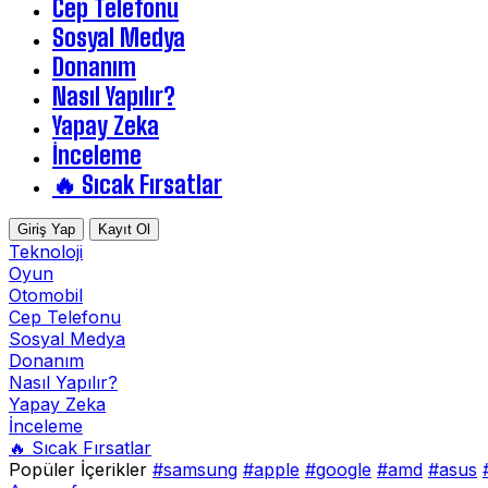
Cep Telefonu
Sosyal Medya
Donanım
Nasıl Yapılır?
Yapay Zeka
İnceleme
🔥 Sıcak Fırsatlar
Giriş Yap
Kayıt Ol
Teknoloji
Oyun
Otomobil
Cep Telefonu
Sosyal Medya
Donanım
Nasıl Yapılır?
Yapay Zeka
İnceleme
🔥 Sıcak Fırsatlar
Popüler İçerikler
#samsung
#apple
#google
#amd
#asus