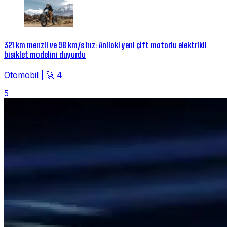
321 km menzil ve 98 km/s hız: Aniioki yeni çift motorlu elektrikli
bisiklet modelini duyurdu
Otomobil
|
🚀 4
5