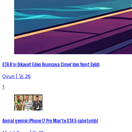
GTA 6'yı Şikayet Eden Oyuncuya Cimer'den Yanıt Geldi
Oyun
|
🚀 26
1
Amiral gemisi iPhone 17 Pro Max'te GTA 5 çalıştırıldı!