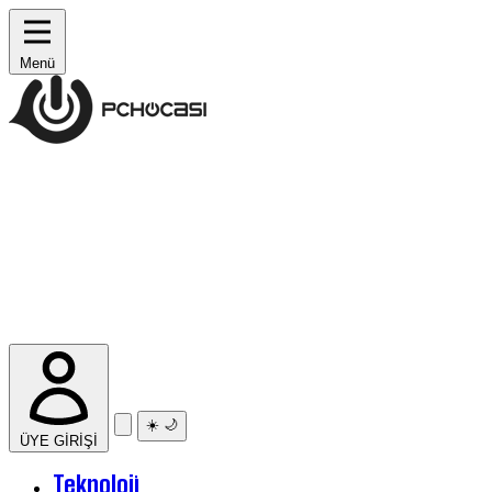
Menü
☀️
🌙
ÜYE GİRİŞİ
Teknoloji