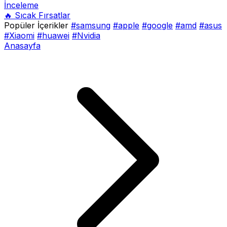
İnceleme
🔥 Sıcak Fırsatlar
Popüler İçerikler
#samsung
#apple
#google
#amd
#asus
#Xiaomi
#huawei
#Nvidia
Anasayfa