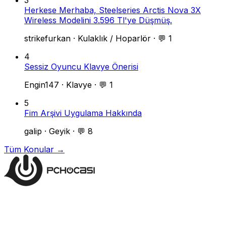
Herkese Merhaba, Steelseries Arctis Nova 3X
Wireless Modelini 3.596 Tl'ye Düşmüş.
strikefurkan
·
Kulaklık / Hoparlör
·
💬 1
4
Sessiz Oyuncu Klavye Önerisi
Engin147
·
Klavye
·
💬 1
5
Fim Arşivi Uygulama Hakkında
galip
·
Geyik
·
💬 8
Tüm Konular →