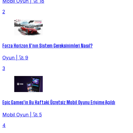
Mobil Oyun
|
🚀 18
2
Forza Horizon 6'nın Sistem Gereksinimleri Nasıl?
Oyun
|
🚀 9
3
Epic Games'in Bu Haftaki Ücretsiz Mobil Oyunu Erişime Açıldı
Mobil Oyun
|
🚀 5
4