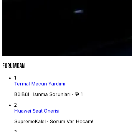
FORUMDAN
1
Termal Macun Yardımı
BülBül
·
Isınma Sorunları
·
💬 1
2
Huawei Saat Önerisi
SupremeKalel
·
Sorum Var Hocam!
3