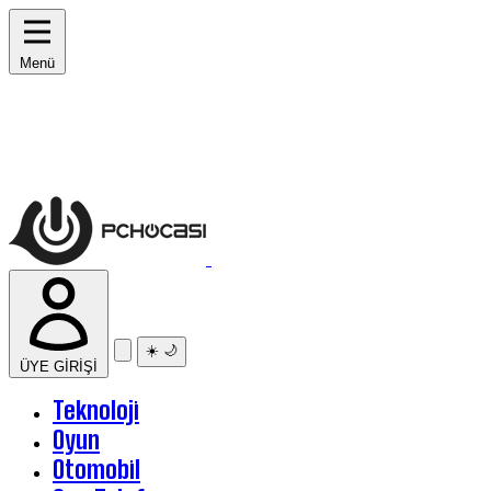
Menü
☀️
🌙
ÜYE GİRİŞİ
Teknoloji
Oyun
Otomobil