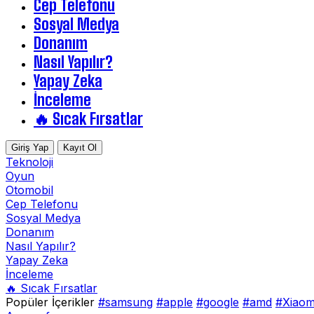
Cep Telefonu
Sosyal Medya
Donanım
Nasıl Yapılır?
Yapay Zeka
İnceleme
🔥 Sıcak Fırsatlar
Giriş Yap
Kayıt Ol
Teknoloji
Oyun
Otomobil
Cep Telefonu
Sosyal Medya
Donanım
Nasıl Yapılır?
Yapay Zeka
İnceleme
🔥 Sıcak Fırsatlar
Popüler İçerikler
#samsung
#apple
#google
#amd
#Xiaom