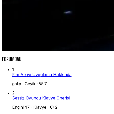
FORUMDAN
1
Fim Arşivi Uygulama Hakkında
galip
·
Geyik
·
💬 7
2
Sessiz Oyuncu Klavye Önerisi
Engin147
·
Klavye
·
💬 2