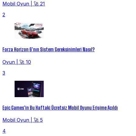
Mobil Oyun
|
🚀 21
2
Forza Horizon 6'nın Sistem Gereksinimleri Nasıl?
Oyun
|
🚀 10
3
Epic Games'in Bu Haftaki Ücretsiz Mobil Oyunu Erişime Açıldı
Mobil Oyun
|
🚀 5
4