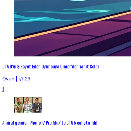
GTA 6'yı Şikayet Eden Oyuncuya Cimer'den Yanıt Geldi
Oyun
|
🚀 29
1
Amiral gemisi iPhone 17 Pro Max'te GTA 5 çalıştırıldı!