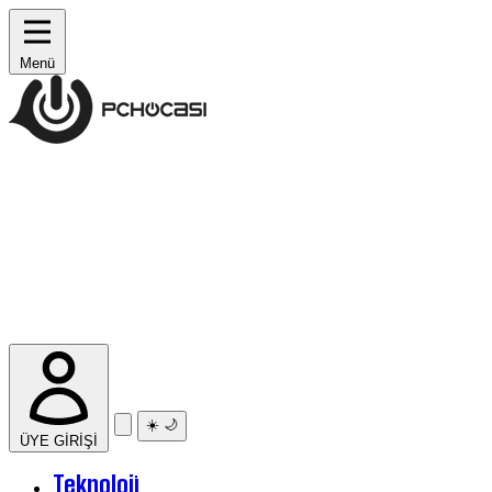
Menü
☀️
🌙
ÜYE GİRİŞİ
Teknoloji