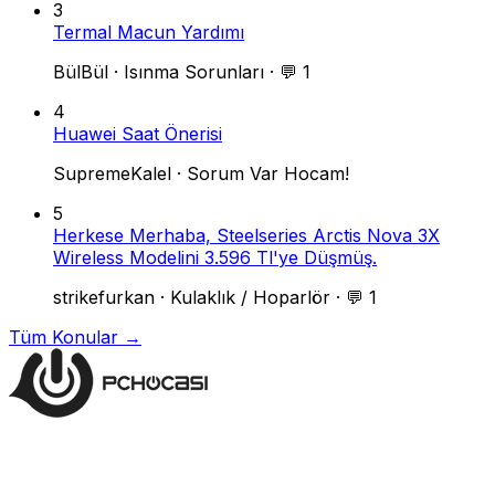
3
Termal Macun Yardımı
BülBül
·
Isınma Sorunları
·
💬 1
4
Huawei Saat Önerisi
SupremeKalel
·
Sorum Var Hocam!
5
Herkese Merhaba, Steelseries Arctis Nova 3X
Wireless Modelini 3.596 Tl'ye Düşmüş.
strikefurkan
·
Kulaklık / Hoparlör
·
💬 1
Tüm Konular →