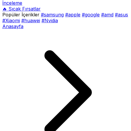
İnceleme
🔥 Sıcak Fırsatlar
Popüler İçerikler
#samsung
#apple
#google
#amd
#asus
#Xiaomi
#huawei
#Nvidia
Anasayfa