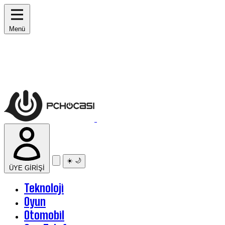
Menü
☀️
🌙
ÜYE GİRİŞİ
Teknoloji
Oyun
Otomobil