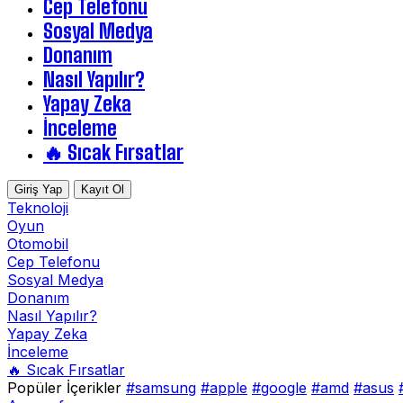
Cep Telefonu
Sosyal Medya
Donanım
Nasıl Yapılır?
Yapay Zeka
İnceleme
🔥 Sıcak Fırsatlar
Giriş Yap
Kayıt Ol
Teknoloji
Oyun
Otomobil
Cep Telefonu
Sosyal Medya
Donanım
Nasıl Yapılır?
Yapay Zeka
İnceleme
🔥 Sıcak Fırsatlar
Popüler İçerikler
#samsung
#apple
#google
#amd
#asus