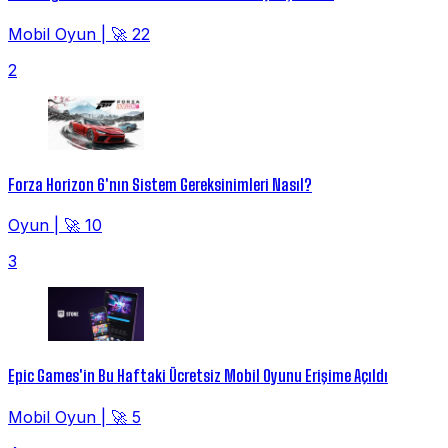
Mobil Oyun
|
🚀 22
2
Forza Horizon 6'nın Sistem Gereksinimleri Nasıl?
Oyun
|
🚀 10
3
Epic Games'in Bu Haftaki Ücretsiz Mobil Oyunu Erişime Açıldı
Mobil Oyun
|
🚀 5