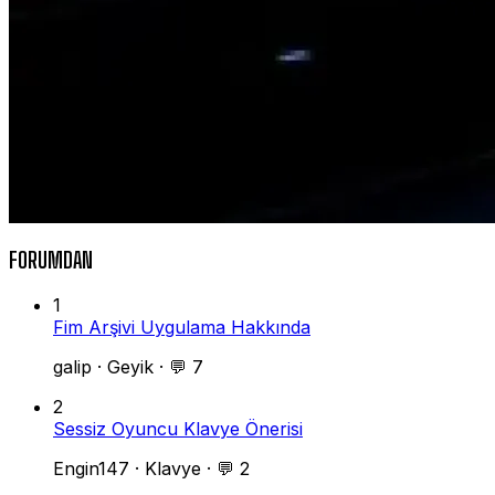
FORUMDAN
1
Fim Arşivi Uygulama Hakkında
galip
·
Geyik
·
💬 7
2
Sessiz Oyuncu Klavye Önerisi
Engin147
·
Klavye
·
💬 2