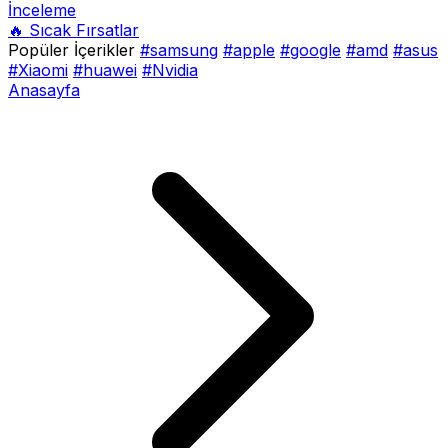
İnceleme
🔥 Sıcak Fırsatlar
Popüler İçerikler
#samsung
#apple
#google
#amd
#asus
#Xiaomi
#huawei
#Nvidia
Anasayfa