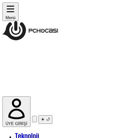
Menü
☀️
🌙
ÜYE GİRİŞİ
Teknoloji