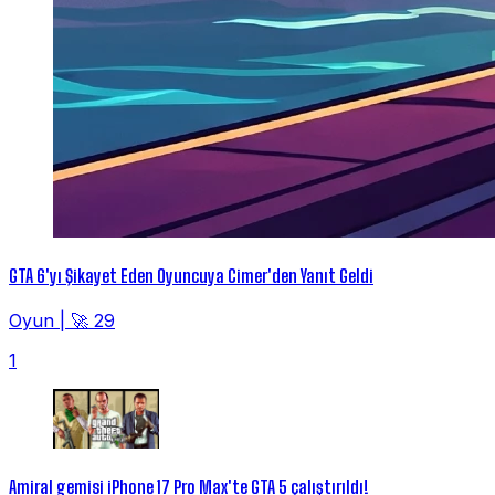
GTA 6'yı Şikayet Eden Oyuncuya Cimer'den Yanıt Geldi
Oyun
|
🚀 29
1
Amiral gemisi iPhone 17 Pro Max'te GTA 5 çalıştırıldı!