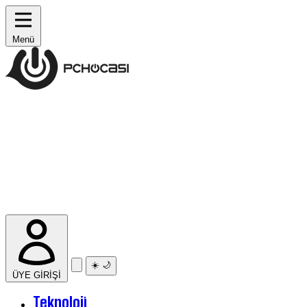
Menü
☀️
🌙
ÜYE GİRİŞİ
Teknoloji