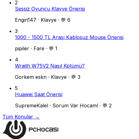
2
Sessiz Oyuncu Klavye Önerisi
Engin147
·
Klavye
·
💬 6
3
1000 - 1500 TL Arası Kablosuz Mouse Önerisi
pipiler
·
Fare
·
💬 1
4
Wraith W75V2 Nasıl Kötümü?
Gorkem eskn
·
Klavye
·
💬 3
5
Huawei Saat Önerisi
SupremeKalel
·
Sorum Var Hocam!
·
💬 2
Tüm Konular →