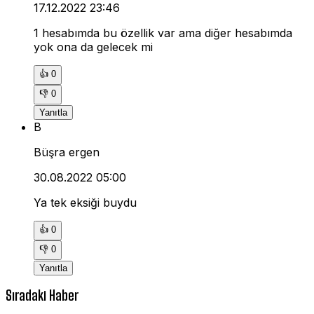
17.12.2022 23:46
1 hesabımda bu özellik var ama diğer hesabımda
yok ona da gelecek mi
👍
0
👎
0
Yanıtla
B
Büşra ergen
30.08.2022 05:00
Ya tek eksiği buydu
👍
0
👎
0
Yanıtla
Sıradaki Haber