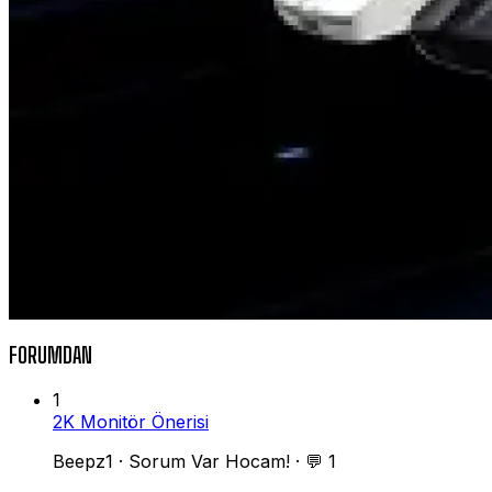
FORUMDAN
1
2K Monitör Önerisi
Beepz1
·
Sorum Var Hocam!
·
💬 1