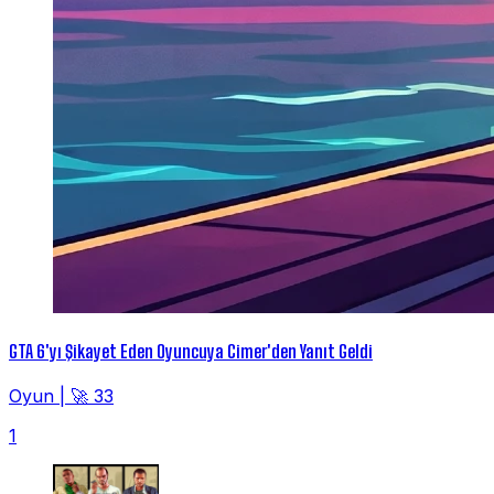
GTA 6'yı Şikayet Eden Oyuncuya Cimer'den Yanıt Geldi
Oyun
|
🚀 33
1