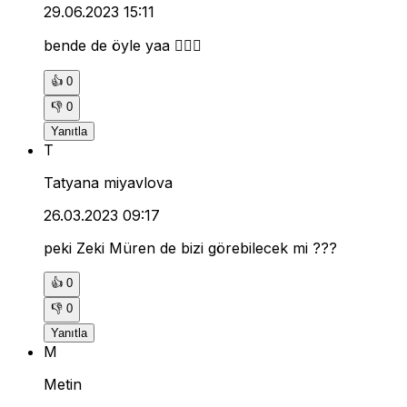
29.06.2023 15:11
bende de öyle yaa 🤦🏻‍♀️
👍
0
👎
0
Yanıtla
T
Tatyana miyavlova
26.03.2023 09:17
peki Zeki Müren de bizi görebilecek mi ???
👍
0
👎
0
Yanıtla
M
Metin