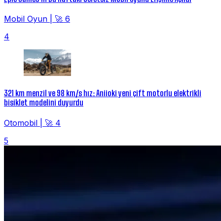
Mobil Oyun
|
🚀 6
4
321 km menzil ve 98 km/s hız: Aniioki yeni çift motorlu elektrikli
bisiklet modelini duyurdu
Otomobil
|
🚀 4
5