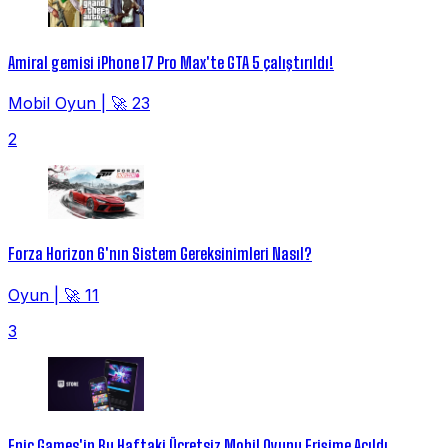
Amiral gemisi iPhone 17 Pro Max'te GTA 5 çalıştırıldı!
Mobil Oyun
|
🚀 23
2
Forza Horizon 6'nın Sistem Gereksinimleri Nasıl?
Oyun
|
🚀 11
3
Epic Games'in Bu Haftaki Ücretsiz Mobil Oyunu Erişime Açıldı