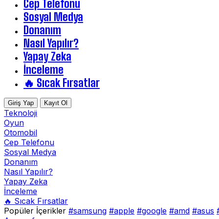
Cep Telefonu
Sosyal Medya
Donanım
Nasıl Yapılır?
Yapay Zeka
İnceleme
🔥 Sıcak Fırsatlar
Giriş Yap
Kayıt Ol
Teknoloji
Oyun
Otomobil
Cep Telefonu
Sosyal Medya
Donanım
Nasıl Yapılır?
Yapay Zeka
İnceleme
🔥 Sıcak Fırsatlar
Popüler İçerikler
#samsung
#apple
#google
#amd
#asus