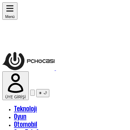
Menü
☀️
🌙
ÜYE GİRİŞİ
Teknoloji
Oyun
Otomobil