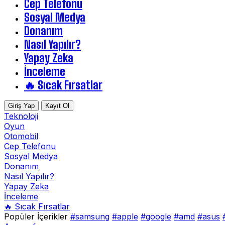
Cep Telefonu
Sosyal Medya
Donanım
Nasıl Yapılır?
Yapay Zeka
İnceleme
🔥 Sıcak Fırsatlar
Giriş Yap
Kayıt Ol
Teknoloji
Oyun
Otomobil
Cep Telefonu
Sosyal Medya
Donanım
Nasıl Yapılır?
Yapay Zeka
İnceleme
🔥 Sıcak Fırsatlar
Popüler İçerikler
#samsung
#apple
#google
#amd
#asus