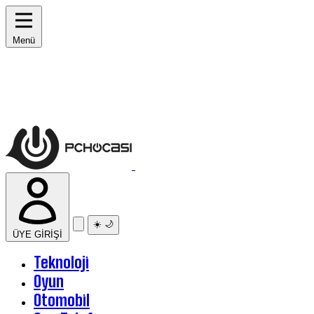
Menü
☀️
🌙
ÜYE GİRİŞİ
Teknoloji
Oyun
Otomobil