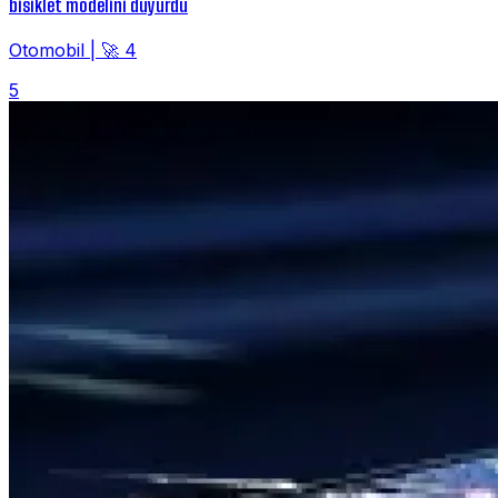
bisiklet modelini duyurdu
Otomobil
|
🚀 4
5