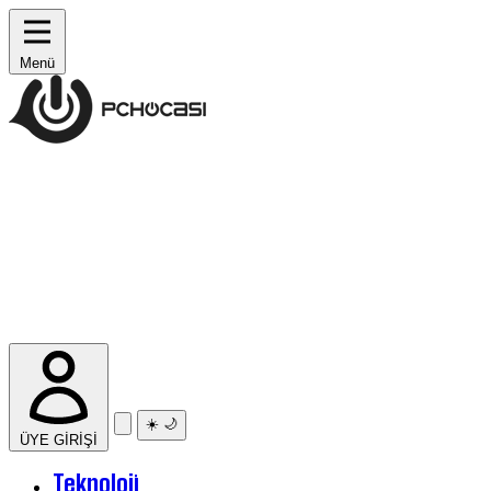
Menü
☀️
🌙
ÜYE GİRİŞİ
Teknoloji