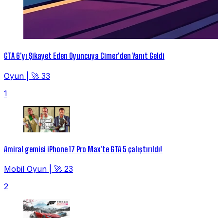
GTA 6'yı Şikayet Eden Oyuncuya Cimer'den Yanıt Geldi
Oyun
|
🚀 33
1
Amiral gemisi iPhone 17 Pro Max'te GTA 5 çalıştırıldı!
Mobil Oyun
|
🚀 23
2