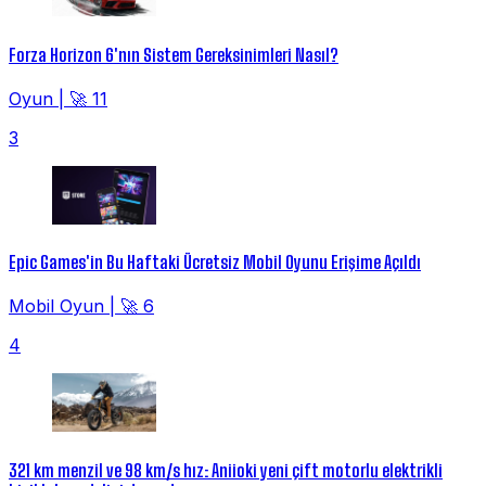
Forza Horizon 6'nın Sistem Gereksinimleri Nasıl?
Oyun
|
🚀 11
3
Epic Games'in Bu Haftaki Ücretsiz Mobil Oyunu Erişime Açıldı
Mobil Oyun
|
🚀 6
4
321 km menzil ve 98 km/s hız: Aniioki yeni çift motorlu elektrikli