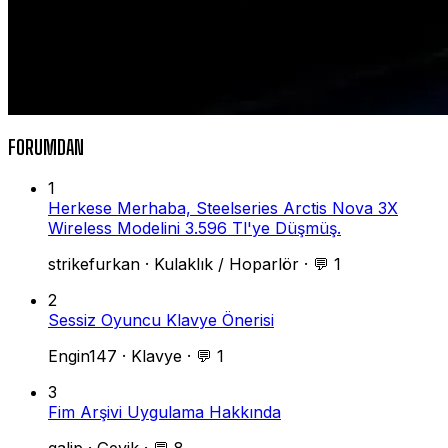
FORUMDAN
1
Herkese Merhaba, Steelseries Arctis Nova 3X
Wireless Modelini 3.596 Tl'ye Düşmüş.
strikefurkan
·
Kulaklık / Hoparlör
·
💬 1
2
Sessiz Oyuncu Klavye Önerisi
Engin147
·
Klavye
·
💬 1
3
Fim Arşivi Uygulama Hakkında