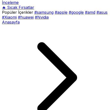
İnceleme
🔥 Sıcak Fırsatlar
Popüler İçerikler
#samsung
#apple
#google
#amd
#asus
#Xiaomi
#huawei
#Nvidia
Anasayfa