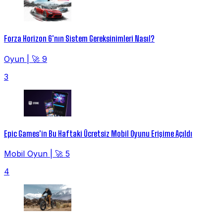
Forza Horizon 6'nın Sistem Gereksinimleri Nasıl?
Oyun
|
🚀 9
3
Epic Games'in Bu Haftaki Ücretsiz Mobil Oyunu Erişime Açıldı
Mobil Oyun
|
🚀 5
4