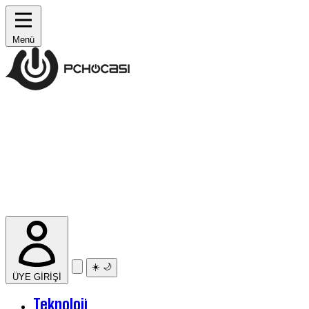
Menü
☀️
🌙
ÜYE GİRİŞİ
Teknoloji