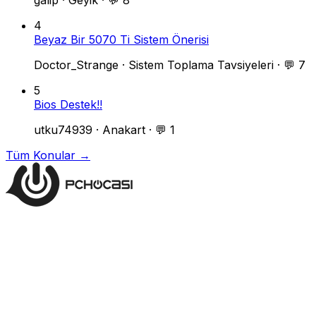
galip
·
Geyik
·
💬 8
4
Beyaz Bir 5070 Ti Sistem Önerisi
Doctor_Strange
·
Sistem Toplama Tavsiyeleri
·
💬 7
5
Bios Destek!!
utku74939
·
Anakart
·
💬 1
Tüm Konular →