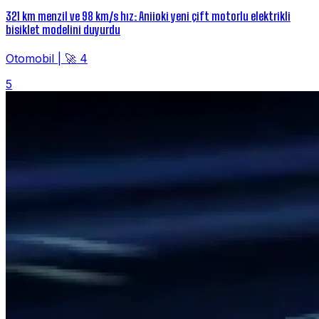
321 km menzil ve 98 km/s hız: Aniioki yeni çift motorlu elektrikli
bisiklet modelini duyurdu
Otomobil
|
🚀 4
5