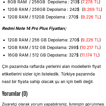
8GB RAM / 256GB Depolama : 213$ (
7.278 TL
)
12GB RAM / 256GB Depolama : 242$ (
8.269 TL
)
12GB RAM / 512GB Depolama : 270$ (
9.226 TL
)
Redmi Note 14 Pro Plus Fiyatları;
12GB RAM / 256 GB Depolama: 270$ (
9.226 TL
)
12GB RAM / 512 GB Depolama: 299$ (
10.217 TL
)
16GB RAM / 512 GB Depolama: 327$ (
11.174 TL
)
Çin pazarında raflarda yerlerini alan modellerin fiyat
etiketlerini sizler için listeledik. Türkiye pazarında
nasıl bir fiyata sahip olacak şu an için belli değil.
Yorumlar (0)
Ziyaretçi olarak yorum yapabilirsiniz. İsminizin görünmesi