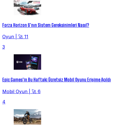
Forza Horizon 6'nın Sistem Gereksinimleri Nasıl?
Oyun
|
🚀 11
3
Epic Games'in Bu Haftaki Ücretsiz Mobil Oyunu Erişime Açıldı
Mobil Oyun
|
🚀 6
4