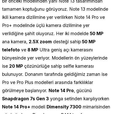
bir önceki modelinden yani Note 13 tasarımından
tamamen koptuğunu görüyoruz. Note 13 modelinde
ikili kamera dizilimine yer verilirken Note 14 Pro ve
Pro+ modelinde üçlü kamera dizilimine yer
verildiğine şahit oluyoruz. Her iki modelde
50 MP
ana kamera,
2.5X zoom
desteği sahip
50 MP
telefoto
ve
8 MP
Ultra geniş açı kamerasını
bünyesinde yer veriyor. Modellerin ön yüzeylerinde
ise
20 MP
çözünürlüğe sahip selfie kamerası
bulunuyor. Donanım tarafında geldiğimiz zaman ise
Pro ve Pro Plus modelleri arasında farklılıklar
görülmeye başlanıyor.
Note 14 Pro
, gücünü
Snapdragon 7s Gen 3
yonga setinden karşılıyorken
Note 14 Pro+
modeli
Dimensity 7300
mimarisinden