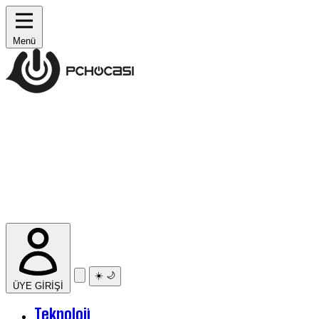
Menü
☀️
🌙
ÜYE GİRİŞİ
Teknoloji