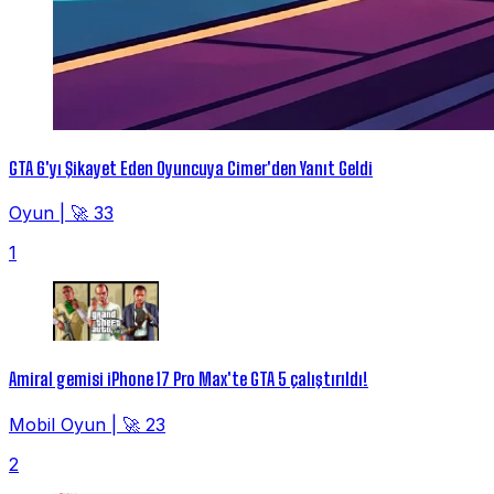
GTA 6'yı Şikayet Eden Oyuncuya Cimer'den Yanıt Geldi
Oyun
|
🚀 33
1
Amiral gemisi iPhone 17 Pro Max'te GTA 5 çalıştırıldı!
Mobil Oyun
|
🚀 23
2