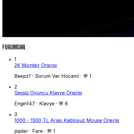
FORUMDAN
1
2K Monitör Önerisi
Beepz1
·
Sorum Var Hocam!
·
💬 1
2
Sessiz Oyuncu Klavye Önerisi
Engin147
·
Klavye
·
💬 6
3
1000 - 1500 TL Arası Kablosuz Mouse Önerisi
pipiler
·
Fare
·
💬 1