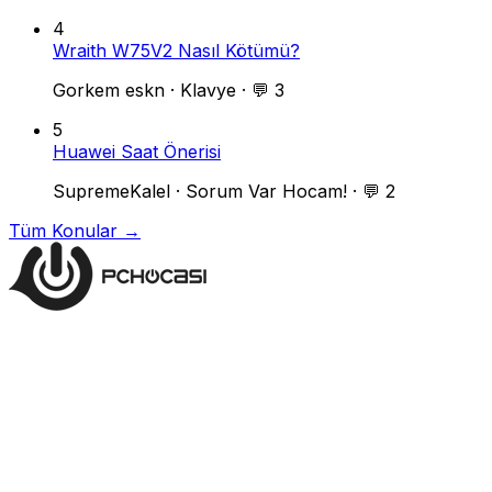
4
Wraith W75V2 Nasıl Kötümü?
Gorkem eskn
·
Klavye
·
💬 3
5
Huawei Saat Önerisi
SupremeKalel
·
Sorum Var Hocam!
·
💬 2
Tüm Konular →