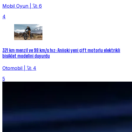
Mobil Oyun
|
🚀 6
4
321 km menzil ve 98 km/s hız: Aniioki yeni çift motorlu elektrikli
bisiklet modelini duyurdu
Otomobil
|
🚀 4
5