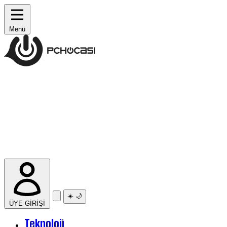
Menü
☀️
🌙
ÜYE GİRİŞİ
Teknoloji