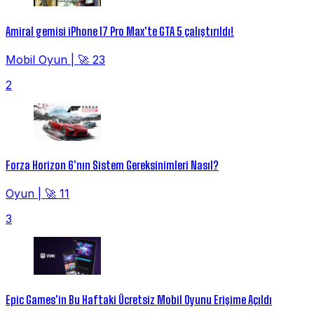
Amiral gemisi iPhone 17 Pro Max'te GTA 5 çalıştırıldı!
Mobil Oyun
|
🚀 23
2
Forza Horizon 6'nın Sistem Gereksinimleri Nasıl?
Oyun
|
🚀 11
3
Epic Games'in Bu Haftaki Ücretsiz Mobil Oyunu Erişime Açıldı