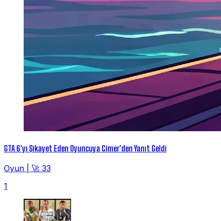
GTA 6'yı Şikayet Eden Oyuncuya Cimer'den Yanıt Geldi
Oyun
|
🚀 33
1