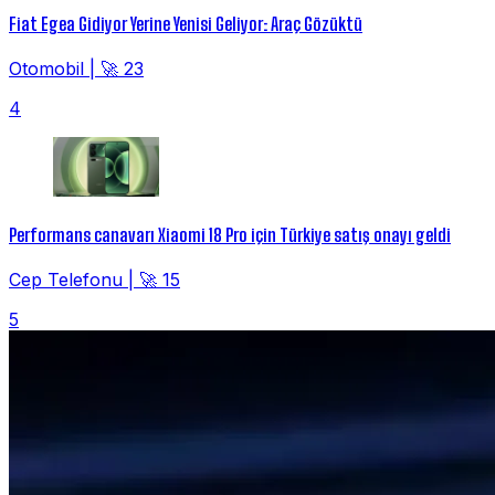
Fiat Egea Gidiyor Yerine Yenisi Geliyor: Araç Gözüktü
Otomobil
|
🚀 23
4
Performans canavarı Xiaomi 18 Pro için Türkiye satış onayı geldi
Cep Telefonu
|
🚀 15
5