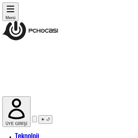
Menü
☀️
🌙
ÜYE GİRİŞİ
Teknoloji