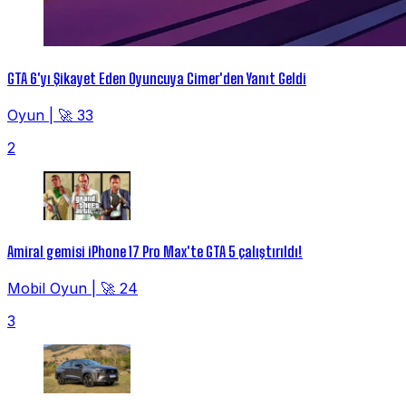
GTA 6'yı Şikayet Eden Oyuncuya Cimer'den Yanıt Geldi
Oyun
|
🚀 33
2
Amiral gemisi iPhone 17 Pro Max'te GTA 5 çalıştırıldı!
Mobil Oyun
|
🚀 24
3