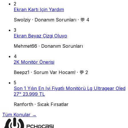
2
Ekran Kartı Için Yardım
Swolziy
·
Donanım Sorunları
·
💬 4
3
Ekran Beyaz Çizgi Oluyo
Mehmet66
·
Donanım Sorunları
4
2K Monitör Önerisi
Beepz1
·
Sorum Var Hocam!
·
💬 2
5
Son 1 Yılın En Iyi Fiyatlı Monitörü Lg Ultragear Oled
27" 23.999 TL
Ranforth
·
Sıcak Fırsatlar
Tüm Konular →