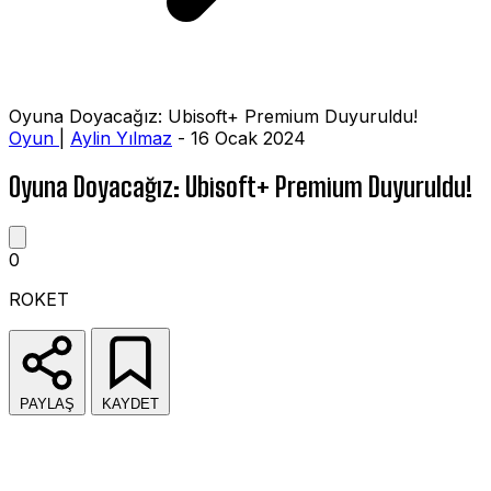
Oyuna Doyacağız: Ubisoft+ Premium Duyuruldu!
Oyun
|
Aylin Yılmaz
- 16 Ocak 2024
Oyuna Doyacağız: Ubisoft+ Premium Duyuruldu!
0
ROKET
PAYLAŞ
KAYDET