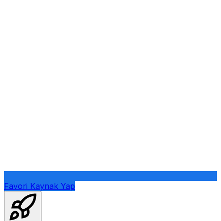
Favori Kaynak Yap