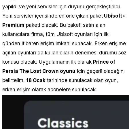
yapıldı ve yeni servisler için duyuru gerçekleştirildi.
Yeni servisler içerisinde en öne çıkan paket
Ubisoft+
Premium
paketi olacak. Bu paketi satın alan
kullanıcılara firma, tüm Ubisoft oyunları için ilk
günden itibaren erişim imkanı sunacak. Erken erişime
açılan oyunları da kullanıcıların denemesi durumu söz
konusu olacak. Uygulamanın ilk olarak
Prince of
Persia The Lost Crown oyunu
için geçerli olacağını
belirtelim.
18 Ocak
tarihinde sunulacak olan oyun,
erken erişim olarak abonelere sunulacak.