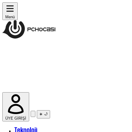
Menü
☀️
🌙
ÜYE GİRİŞİ
Teknoloji