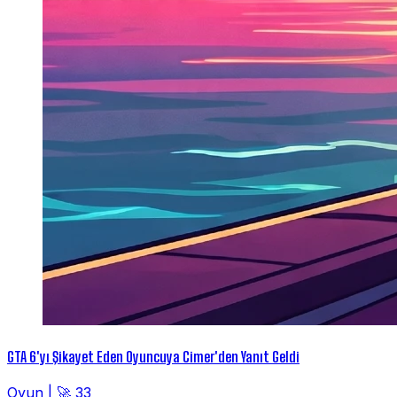
GTA 6'yı Şikayet Eden Oyuncuya Cimer'den Yanıt Geldi
Oyun
|
🚀 33