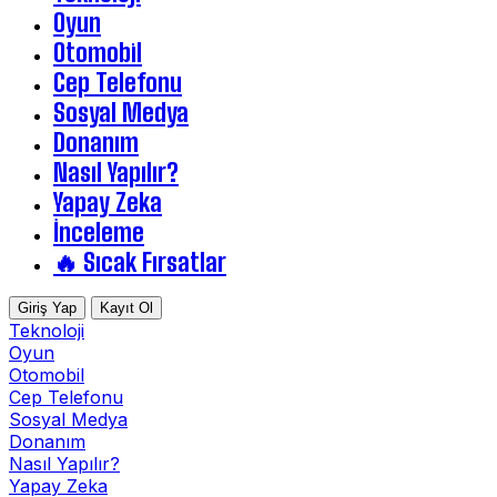
Oyun
Otomobil
Cep Telefonu
Sosyal Medya
Donanım
Nasıl Yapılır?
Yapay Zeka
İnceleme
🔥 Sıcak Fırsatlar
Giriş Yap
Kayıt Ol
Teknoloji
Oyun
Otomobil
Cep Telefonu
Sosyal Medya
Donanım
Nasıl Yapılır?
Yapay Zeka