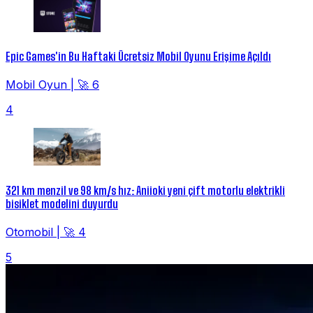
Epic Games'in Bu Haftaki Ücretsiz Mobil Oyunu Erişime Açıldı
Mobil Oyun
|
🚀 6
4
321 km menzil ve 98 km/s hız: Aniioki yeni çift motorlu elektrikli
bisiklet modelini duyurdu
Otomobil
|
🚀 4
5