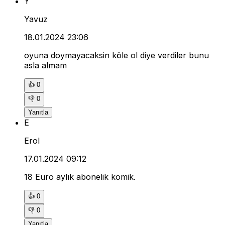
Y
Yavuz
18.01.2024 23:06
oyuna doymayacaksin köle ol diye verdiler bunu
asla almam
👍
0
👎
0
Yanıtla
E
Erol
17.01.2024 09:12
18 Euro aylık abonelik komik.
👍
0
👎
0
Yanıtla