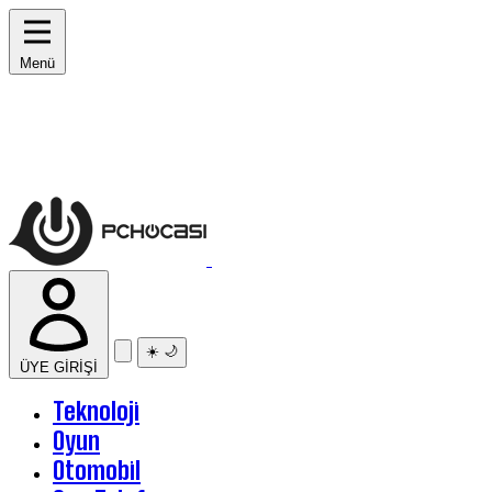
Menü
☀️
🌙
ÜYE GİRİŞİ
Teknoloji
Oyun
Otomobil