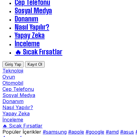
Cep Telefonu
Sosyal Medya
Donanım
Nasıl Yapılır?
Yapay Zeka
İnceleme
🔥 Sıcak Fırsatlar
Giriş Yap
Kayıt Ol
Teknoloji
Oyun
Otomobil
Cep Telefonu
Sosyal Medya
Donanım
Nasıl Yapılır?
Yapay Zeka
İnceleme
🔥 Sıcak Fırsatlar
Popüler İçerikler
#samsung
#apple
#google
#amd
#asus