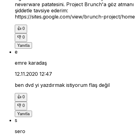
neverware patatesini. Project Brunch'a göz atmanı
şiddetle tavsiye ederim:
https://sites.google.com/view/brunch-project/home
👍
0
👎
0
Yanıtla
e
emre karadaş
12.11.2020 12:47
ben dvd yi yazdırmak istiyorum flaş değil
👍
0
👎
0
Yanıtla
s
sero