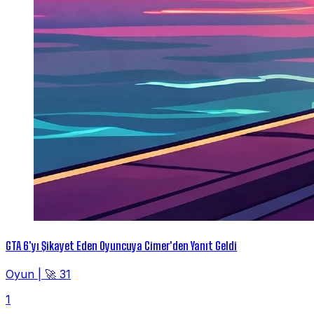
GTA 6'yı Şikayet Eden Oyuncuya Cimer'den Yanıt Geldi
Oyun
|
🚀 31
1