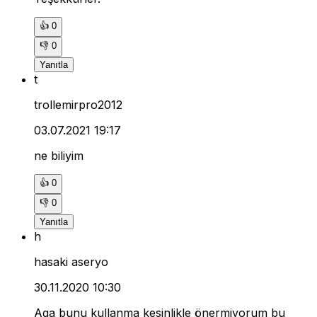
👍
0
👎
0
Yanıtla
t
trollemirpro2012
03.07.2021 19:17
ne biliyim
👍
0
👎
0
Yanıtla
h
hasaki aseryo
30.11.2020 10:30
Aga bunu kullanma kesinlikle önermiyorum bu