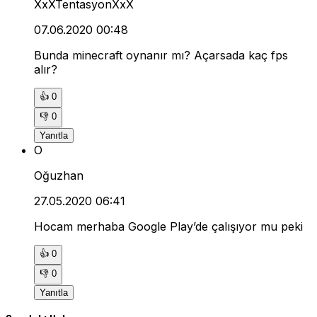
XxXTentasyonXxX
07.06.2020 00:48
Bunda minecraft oynanır mı? Açarsada kaç fps
alır?
👍
0
👎
0
Yanıtla
O
Oğuzhan
27.05.2020 06:41
Hocam merhaba Google Play’de çalışıyor mu peki
👍
0
👎
0
Yanıtla