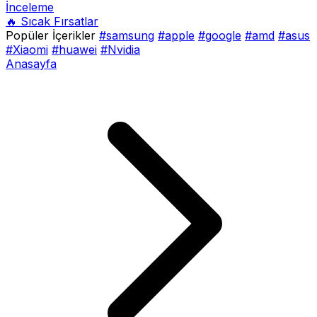
İnceleme
🔥 Sıcak Fırsatlar
Popüler İçerikler
#samsung
#apple
#google
#amd
#asus
#Xiaomi
#huawei
#Nvidia
Anasayfa