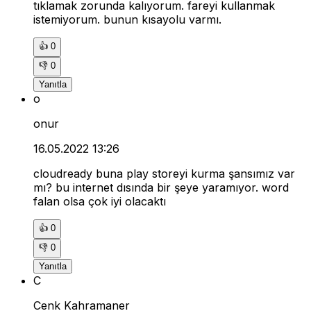
tıklamak zorunda kalıyorum. fareyi kullanmak
istemiyorum. bunun kısayolu varmı.
👍
0
👎
0
Yanıtla
o
onur
16.05.2022 13:26
cloudready buna play storeyi kurma şansımız var
mı? bu internet dısında bir şeye yaramıyor. word
falan olsa çok iyi olacaktı
👍
0
👎
0
Yanıtla
C
Cenk Kahramaner