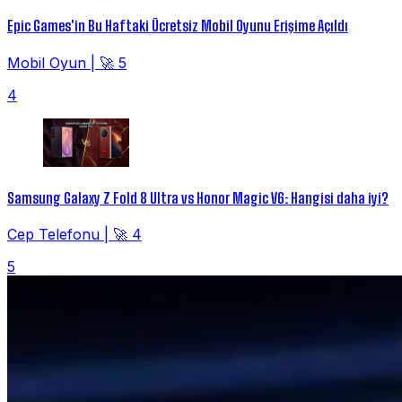
Epic Games'in Bu Haftaki Ücretsiz Mobil Oyunu Erişime Açıldı
Mobil Oyun
|
🚀 5
4
Samsung Galaxy Z Fold 8 Ultra vs Honor Magic V6: Hangisi daha iyi?
Cep Telefonu
|
🚀 4
5