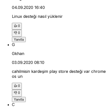
04.09.2020 16:40
Linux desteği nasıl yüklenir
👍
0
👎
0
Yanıtla
G
Gkhan
03.09.2020 08:10
cahilmisin kardeşim play store desteği var chrome
os un
👍
0
👎
0
Yanıtla
C