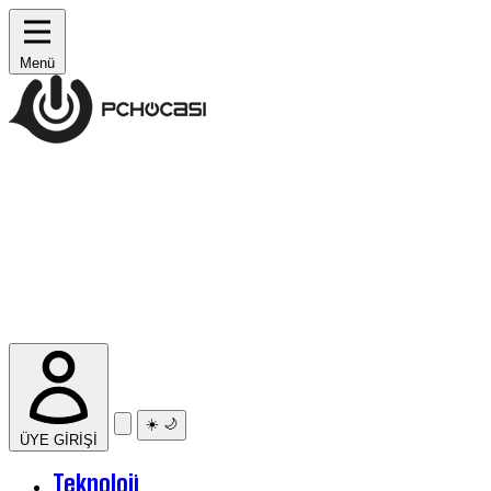
Menü
☀️
🌙
ÜYE GİRİŞİ
Teknoloji