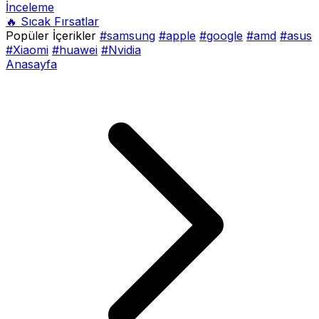
İnceleme
🔥 Sıcak Fırsatlar
Popüler İçerikler
#samsung
#apple
#google
#amd
#asus
#Xiaomi
#huawei
#Nvidia
Anasayfa