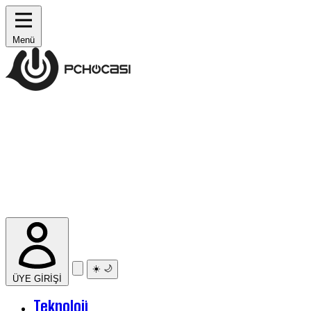
Menü
☀️
🌙
ÜYE GİRİŞİ
Teknoloji