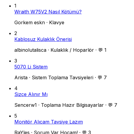
1
Wraith W75V2 Nasıl Kötümü?
Gorkem eskn
·
Klavye
2
Kablosuz Kulaklık Önerisi
albinolutalisca
·
Kulaklık / Hoparlör
·
💬 1
3
5070 Li Sistem
Arista
·
Sistem Toplama Tavsiyeleri
·
💬 7
4
Sizce Alınır Mı
Sencerw1
·
Toplama Hazır Bilgisayarlar
·
💬 7
5
Monitör Alıcam Tavsiye Lazım
RaYles
·
Sorum Var Hocam!
·
💬 3