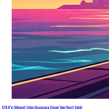
GTA 6'yı Şikayet Eden Oyuncuya Cimer'den Yanıt Geldi