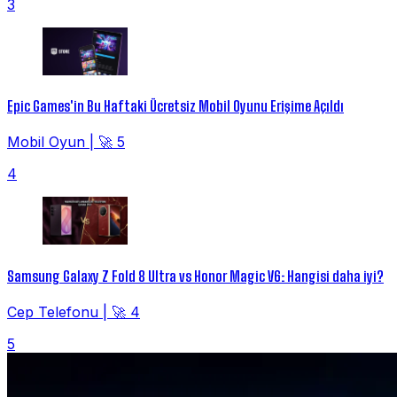
3
Epic Games'in Bu Haftaki Ücretsiz Mobil Oyunu Erişime Açıldı
Mobil Oyun
|
🚀 5
4
Samsung Galaxy Z Fold 8 Ultra vs Honor Magic V6: Hangisi daha iyi?
Cep Telefonu
|
🚀 4
5