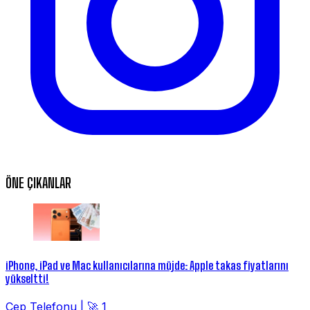
ÖNE ÇIKANLAR
iPhone, iPad ve Mac kullanıcılarına müjde: Apple takas fiyatlarını
yükseltti!
Cep Telefonu
|
🚀 1