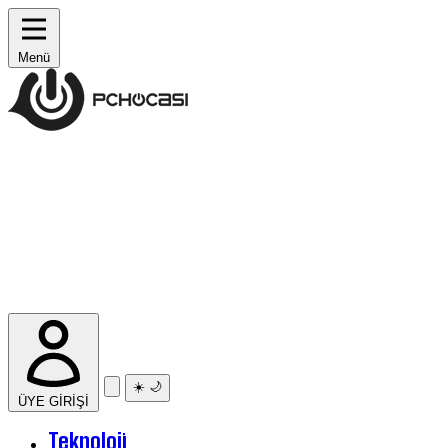
Menü
☀️
🌙
ÜYE GİRİŞİ
Teknoloji