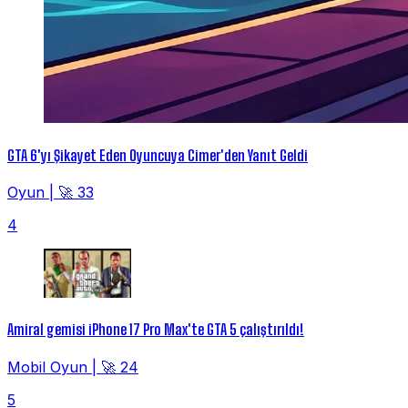
GTA 6'yı Şikayet Eden Oyuncuya Cimer'den Yanıt Geldi
Oyun
|
🚀 33
4
Amiral gemisi iPhone 17 Pro Max'te GTA 5 çalıştırıldı!
Mobil Oyun
|
🚀 24
5