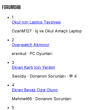
FORUMDAN
1
Okul Için Laptop Tavziyesi
OzanM127
·
İş ve Okul Amaçlı Laptop
2
Overwatch Akmıyor
erenkut
·
PC Oyunları
3
Ekran Kartı Için Yardım
Swolziy
·
Donanım Sorunları
·
💬 4
4
Ekran Beyaz Çizgi Oluyo
Mehmet66
·
Donanım Sorunları
5