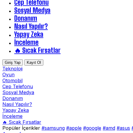
Cep Telefonu
Sosyal Medya
Donanım
Nasıl Yapılır?
Yapay Zeka
İnceleme
🔥 Sıcak Fırsatlar
Giriş Yap
Kayıt Ol
Teknoloji
Oyun
Otomobil
Cep Telefonu
Sosyal Medya
Donanım
Nasıl Yapılır?
Yapay Zeka
İnceleme
🔥 Sıcak Fırsatlar
Popüler İçerikler
#samsung
#apple
#google
#amd
#asus