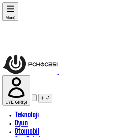
Menü
☀️
🌙
ÜYE GİRİŞİ
Teknoloji
Oyun
Otomobil