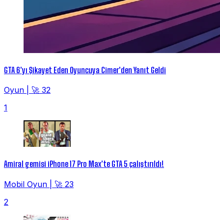
GTA 6'yı Şikayet Eden Oyuncuya Cimer'den Yanıt Geldi
Oyun
|
🚀 32
1
Amiral gemisi iPhone 17 Pro Max'te GTA 5 çalıştırıldı!
Mobil Oyun
|
🚀 23
2