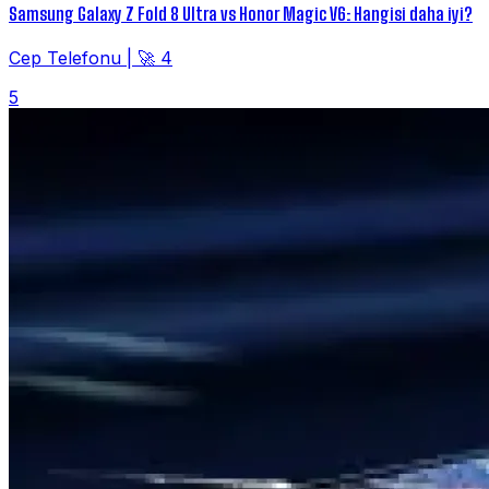
Samsung Galaxy Z Fold 8 Ultra vs Honor Magic V6: Hangisi daha iyi?
Cep Telefonu
|
🚀 4
5