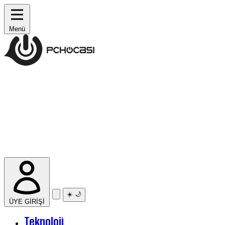
Menü
☀️
🌙
ÜYE GİRİŞİ
Teknoloji