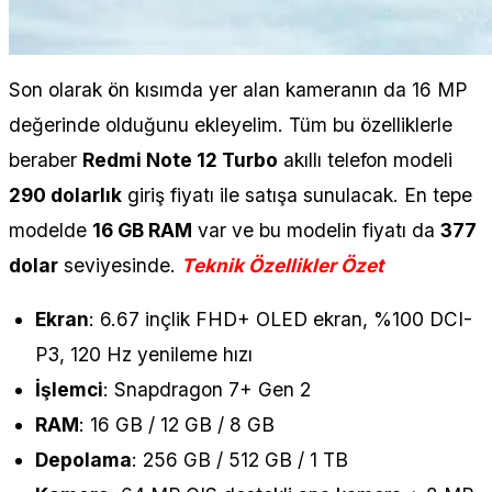
Son olarak ön kısımda yer alan kameranın da 16 MP
değerinde olduğunu ekleyelim. Tüm bu özelliklerle
beraber
Redmi Note 12 Turbo
akıllı telefon modeli
290 dolarlık
giriş fiyatı ile satışa sunulacak. En tepe
modelde
16 GB RAM
var ve bu modelin fiyatı da
377
dolar
seviyesinde.
Teknik Özellikler Özet
Ekran
: 6.67 inçlik FHD+ OLED ekran, %100 DCI-
P3, 120 Hz yenileme hızı
İşlemci
: Snapdragon 7+ Gen 2
RAM
: 16 GB / 12 GB / 8 GB
Depolama
: 256 GB / 512 GB / 1 TB