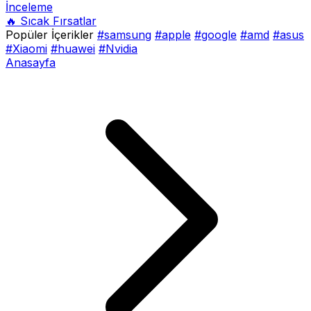
İnceleme
🔥 Sıcak Fırsatlar
Popüler İçerikler
#samsung
#apple
#google
#amd
#asus
#Xiaomi
#huawei
#Nvidia
Anasayfa