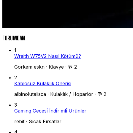
FORUMDAN
1
Wraith W75V2 Nasıl Kötümü?
Gorkem eskn
·
Klavye
·
💬 2
2
Kablosuz Kulaklık Önerisi
albinolutalisca
·
Kulaklık / Hoparlör
·
💬 2
3
Gaming Gecesi̇ İndi̇ri̇mli̇ Ürünleri̇
rebif
·
Sıcak Fırsatlar
4