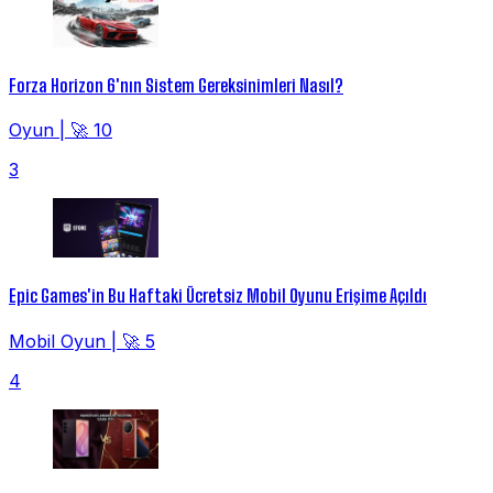
Forza Horizon 6'nın Sistem Gereksinimleri Nasıl?
Oyun
|
🚀 10
3
Epic Games'in Bu Haftaki Ücretsiz Mobil Oyunu Erişime Açıldı
Mobil Oyun
|
🚀 5
4