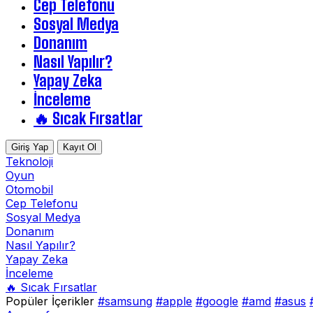
Cep Telefonu
Sosyal Medya
Donanım
Nasıl Yapılır?
Yapay Zeka
İnceleme
🔥 Sıcak Fırsatlar
Giriş Yap
Kayıt Ol
Teknoloji
Oyun
Otomobil
Cep Telefonu
Sosyal Medya
Donanım
Nasıl Yapılır?
Yapay Zeka
İnceleme
🔥 Sıcak Fırsatlar
Popüler İçerikler
#samsung
#apple
#google
#amd
#asus