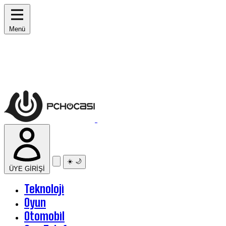
Menü
☀️
🌙
ÜYE GİRİŞİ
Teknoloji
Oyun
Otomobil