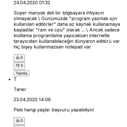
24.04.2020 01:32
Süper manyak deli bir bilgisayara ihtiyacın
olmayacak \ Günümüzde "program yazmak için
kullanılan editörler" daha az kaynak kullanamaya
başladılar "ram ve cpu" olarak ... \ Ancak sadece
kodlama programlama yapıcaksan internette
tarayıcıdan kullanabileceğin dünyanın editörü var
hiç bişey kullanmazsan notepad var
👍
0
👎
0
Yanıtla
T
Taner
23.04.2020 14:06
Peki hangi yaşlar başvuru yapabiliyor
👍
0