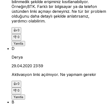
bilinmedik şekilde erişiminiz kısıtlanabiliyor.
Örneğin;BTK. Farklı bir bilgisayar ya da telefon
üstünden linki açmayı deneyiniz. Ne tür bir problem
olduğunu daha detaylı şekilde anlatırsanız,
yardımcı olabilirim.
👍
0
👎
0
Yanıtla
D
Derya
29.04.2020 23:59
Aktivasyon linki açılmıyor. Ne yapmam gerekir
👍
0
👎
0
Yanıtla
B