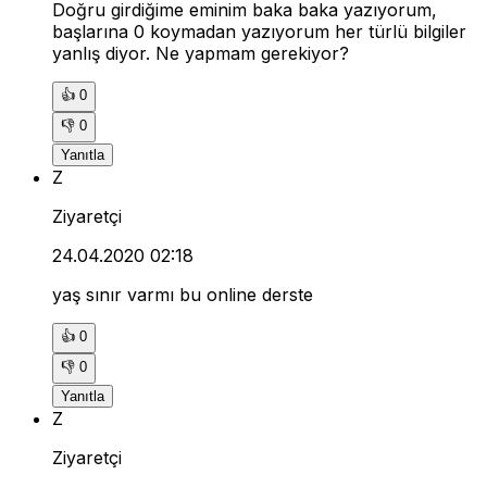
Doğru girdiğime eminim baka baka yazıyorum,
başlarına 0 koymadan yazıyorum her türlü bilgiler
yanlış diyor. Ne yapmam gerekiyor?
👍
0
👎
0
Yanıtla
Z
Ziyaretçi
24.04.2020 02:18
yaş sınır varmı bu online derste
👍
0
👎
0
Yanıtla
Z
Ziyaretçi