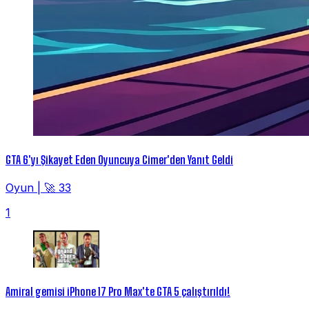
GTA 6'yı Şikayet Eden Oyuncuya Cimer'den Yanıt Geldi
Oyun
|
🚀 33
1
Amiral gemisi iPhone 17 Pro Max'te GTA 5 çalıştırıldı!