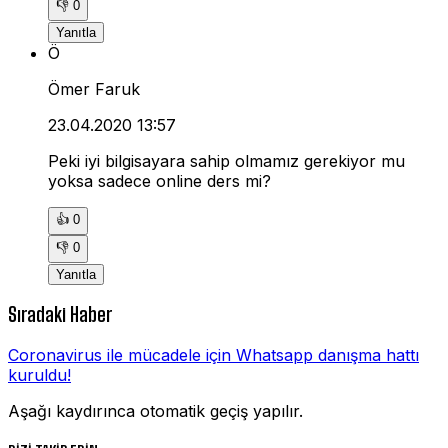
👎
0
Yanıtla
Ö
Ömer Faruk
23.04.2020 13:57
Peki iyi bilgisayara sahip olmamız gerekiyor mu
yoksa sadece online ders mi?
👍
0
👎
0
Yanıtla
Sıradaki Haber
Coronavirus ile mücadele için Whatsapp danışma hattı
kuruldu!
Aşağı kaydırınca otomatik geçiş yapılır.