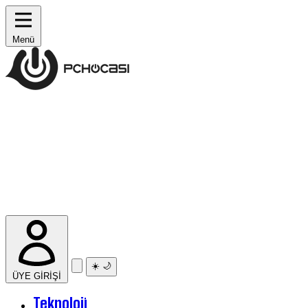
Menü
☀️
🌙
ÜYE GİRİŞİ
Teknoloji