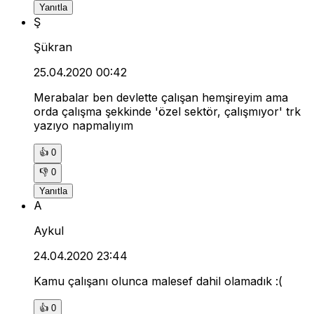
Yanıtla
Ş
Şükran
25.04.2020 00:42
Merabalar ben devlette çalışan hemşireyim ama
orda çalışma şekkinde 'özel sektör, çalışmıyor' trk
yazıyo napmalıyım
👍
0
👎
0
Yanıtla
A
Aykul
24.04.2020 23:44
Kamu çalışanı olunca malesef dahil olamadık :(
👍
0