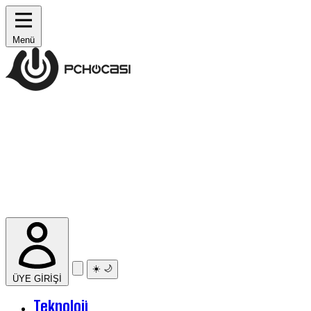
Menü
☀️
🌙
ÜYE GİRİŞİ
Teknoloji