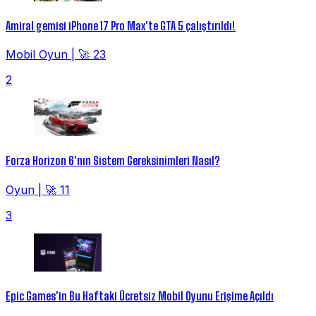
Amiral gemisi iPhone 17 Pro Max'te GTA 5 çalıştırıldı!
Mobil Oyun
|
🚀 23
2
Forza Horizon 6'nın Sistem Gereksinimleri Nasıl?
Oyun
|
🚀 11
3
Epic Games'in Bu Haftaki Ücretsiz Mobil Oyunu Erişime Açıldı