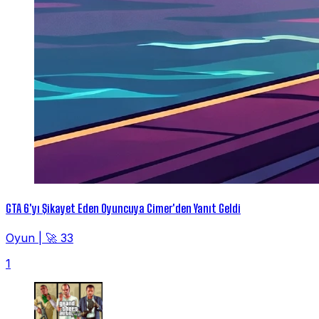
GTA 6'yı Şikayet Eden Oyuncuya Cimer'den Yanıt Geldi
Oyun
|
🚀 33
1