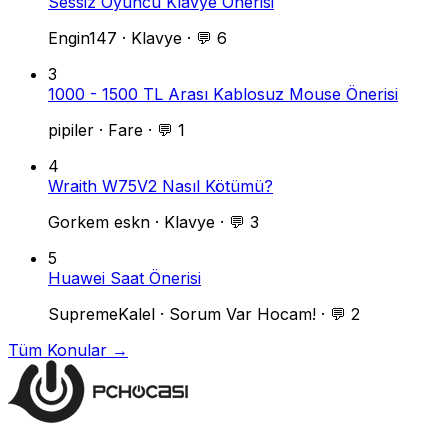
Sessiz Oyuncu Klavye Önerisi
Engin147
·
Klavye
·
💬 6
3
1000 - 1500 TL Arası Kablosuz Mouse Önerisi
pipiler
·
Fare
·
💬 1
4
Wraith W75V2 Nasıl Kötümü?
Gorkem eskn
·
Klavye
·
💬 3
5
Huawei Saat Önerisi
SupremeKalel
·
Sorum Var Hocam!
·
💬 2
Tüm Konular →