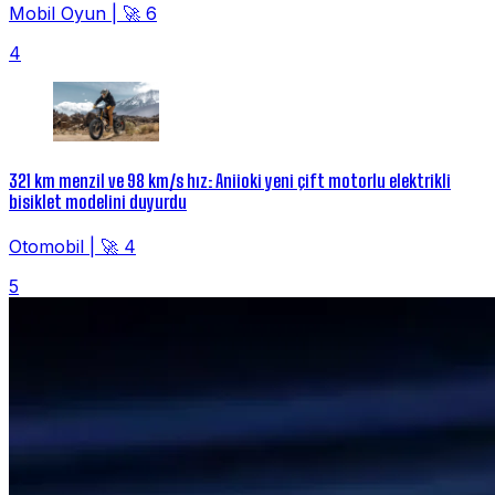
Mobil Oyun
|
🚀 6
4
321 km menzil ve 98 km/s hız: Aniioki yeni çift motorlu elektrikli
bisiklet modelini duyurdu
Otomobil
|
🚀 4
5