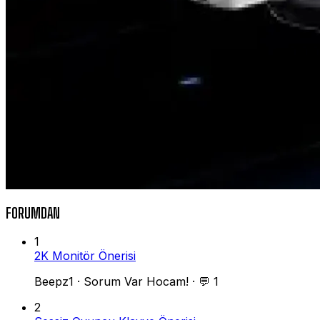
FORUMDAN
1
2K Monitör Önerisi
Beepz1
·
Sorum Var Hocam!
·
💬 1
2