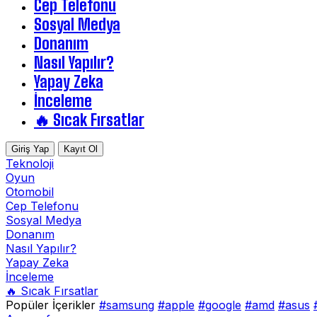
Cep Telefonu
Sosyal Medya
Donanım
Nasıl Yapılır?
Yapay Zeka
İnceleme
🔥 Sıcak Fırsatlar
Giriş Yap
Kayıt Ol
Teknoloji
Oyun
Otomobil
Cep Telefonu
Sosyal Medya
Donanım
Nasıl Yapılır?
Yapay Zeka
İnceleme
🔥 Sıcak Fırsatlar
Popüler İçerikler
#samsung
#apple
#google
#amd
#asus