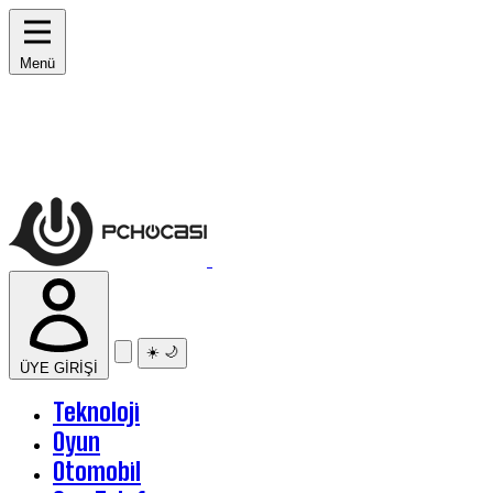
Menü
☀️
🌙
ÜYE GİRİŞİ
Teknoloji
Oyun
Otomobil