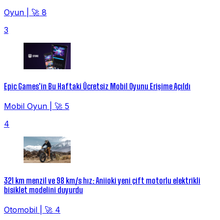
Oyun
|
🚀 8
3
Epic Games'in Bu Haftaki Ücretsiz Mobil Oyunu Erişime Açıldı
Mobil Oyun
|
🚀 5
4
321 km menzil ve 98 km/s hız: Aniioki yeni çift motorlu elektrikli
bisiklet modelini duyurdu
Otomobil
|
🚀 4