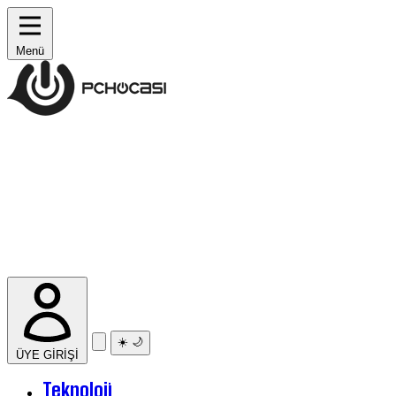
Menü
☀️
🌙
ÜYE GİRİŞİ
Teknoloji