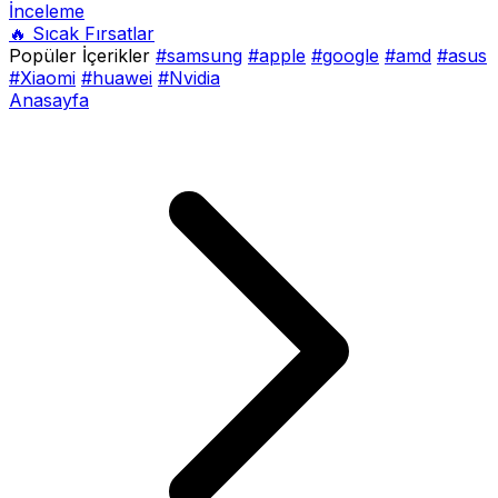
İnceleme
🔥 Sıcak Fırsatlar
Popüler İçerikler
#samsung
#apple
#google
#amd
#asus
#Xiaomi
#huawei
#Nvidia
Anasayfa