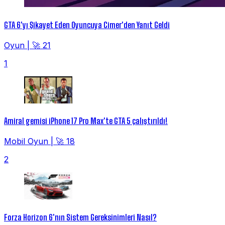
GTA 6'yı Şikayet Eden Oyuncuya Cimer'den Yanıt Geldi
Oyun
|
🚀 21
1
Amiral gemisi iPhone 17 Pro Max'te GTA 5 çalıştırıldı!
Mobil Oyun
|
🚀 18
2
Forza Horizon 6'nın Sistem Gereksinimleri Nasıl?