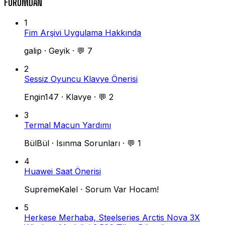
FORUMDAN
1
Fim Arşivi Uygulama Hakkında
galip
·
Geyik
·
💬 7
2
Sessiz Oyuncu Klavye Önerisi
Engin147
·
Klavye
·
💬 2
3
Termal Macun Yardımı
BülBül
·
Isınma Sorunları
·
💬 1
4
Huawei Saat Önerisi
SupremeKalel
·
Sorum Var Hocam!
5
Herkese Merhaba, Steelseries Arctis Nova 3X