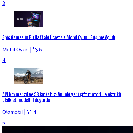
3
Epic Games'in Bu Haftaki Ücretsiz Mobil Oyunu Erişime Açıldı
Mobil Oyun
|
🚀 5
4
321 km menzil ve 98 km/s hız: Aniioki yeni çift motorlu elektrikli
bisiklet modelini duyurdu
Otomobil
|
🚀 4
5