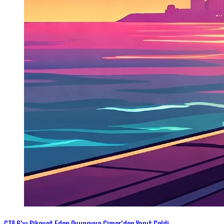
GTA 6'yı Şikayet Eden Oyuncuya Cimer'den Yanıt Geldi