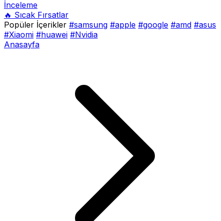
İnceleme
🔥 Sıcak Fırsatlar
Popüler İçerikler
#samsung
#apple
#google
#amd
#asus
#Xiaomi
#huawei
#Nvidia
Anasayfa