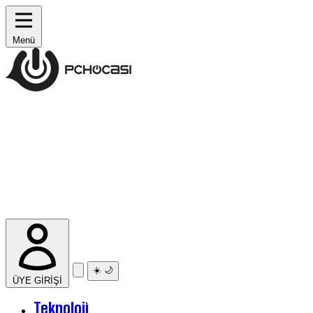
Menü
☀️
🌙
ÜYE GİRİŞİ
Teknoloji