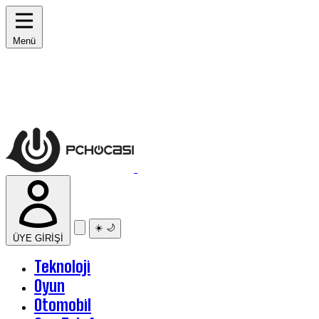
Menü
☀️
🌙
ÜYE GİRİŞİ
Teknoloji
Oyun
Otomobil