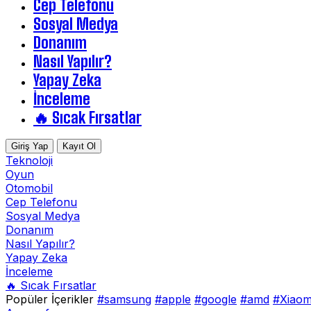
Cep Telefonu
Sosyal Medya
Donanım
Nasıl Yapılır?
Yapay Zeka
İnceleme
🔥 Sıcak Fırsatlar
Giriş Yap
Kayıt Ol
Teknoloji
Oyun
Otomobil
Cep Telefonu
Sosyal Medya
Donanım
Nasıl Yapılır?
Yapay Zeka
İnceleme
🔥 Sıcak Fırsatlar
Popüler İçerikler
#samsung
#apple
#google
#amd
#Xiaom