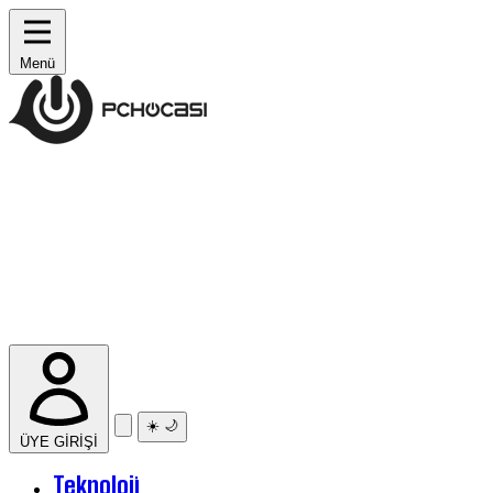
Menü
☀️
🌙
ÜYE GİRİŞİ
Teknoloji