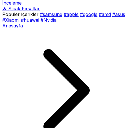
İnceleme
🔥 Sıcak Fırsatlar
Popüler İçerikler
#samsung
#apple
#google
#amd
#asus
#Xiaomi
#huawei
#Nvidia
Anasayfa