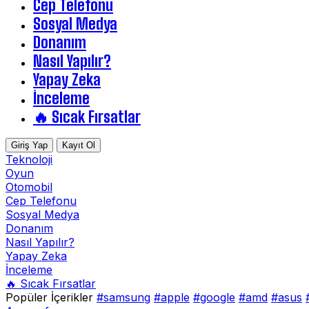
Cep Telefonu
Sosyal Medya
Donanım
Nasıl Yapılır?
Yapay Zeka
İnceleme
🔥 Sıcak Fırsatlar
Giriş Yap
Kayıt Ol
Teknoloji
Oyun
Otomobil
Cep Telefonu
Sosyal Medya
Donanım
Nasıl Yapılır?
Yapay Zeka
İnceleme
🔥 Sıcak Fırsatlar
Popüler İçerikler
#samsung
#apple
#google
#amd
#asus