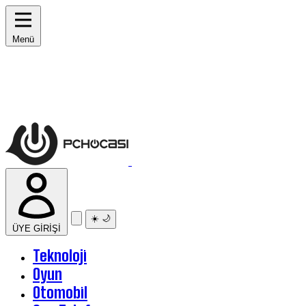
Menü
☀️
🌙
ÜYE GİRİŞİ
Teknoloji
Oyun
Otomobil