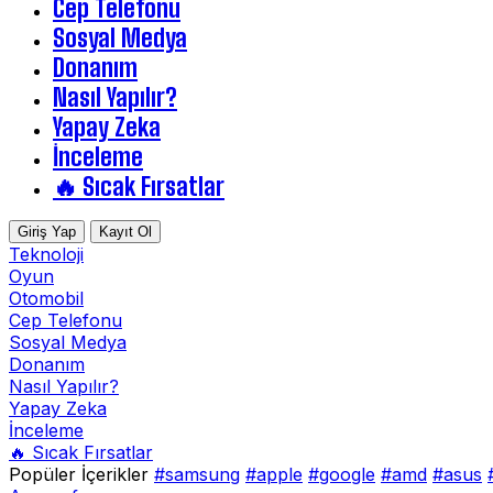
Cep Telefonu
Sosyal Medya
Donanım
Nasıl Yapılır?
Yapay Zeka
İnceleme
🔥 Sıcak Fırsatlar
Giriş Yap
Kayıt Ol
Teknoloji
Oyun
Otomobil
Cep Telefonu
Sosyal Medya
Donanım
Nasıl Yapılır?
Yapay Zeka
İnceleme
🔥 Sıcak Fırsatlar
Popüler İçerikler
#samsung
#apple
#google
#amd
#asus