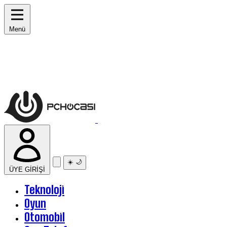
Menü
☀️
🌙
ÜYE GİRİŞİ
Teknoloji
Oyun
Otomobil